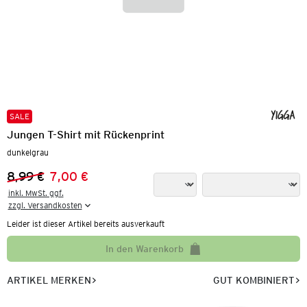
SALE
Jungen T-Shirt mit Rückenprint
dunkelgrau
8,99 €
7,00 €
Vorheriger Preis:
Neuer Preis:
inkl. MwSt. ggf.

zzgl. Versandkosten
Leider ist dieser Artikel bereits ausverkauft
In den Warenkorb
ARTIKEL MERKEN
GUT KOMBINIERT