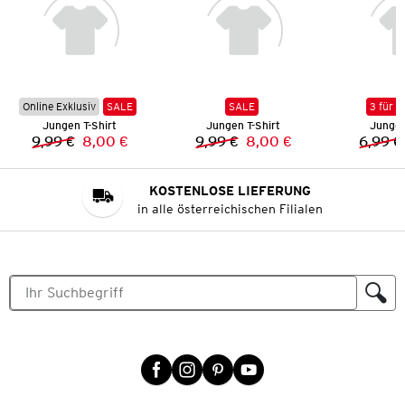
Online Exklusiv
SALE
SALE
3 für 2
Jungen T-Shirt
Jungen T-Shirt
Jungen
9,99 €
8,00 €
9,99 €
8,00 €
6,99 €
Vorheriger Preis:
Neuer Preis:
Vorheriger Preis:
Neuer Preis:
KOSTENLOSE LIEFERUNG
in alle österreichischen Filialen