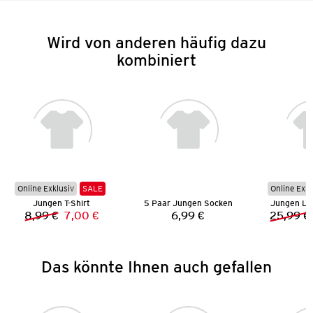
Wird von anderen häufig dazu
kombiniert
Online Exklusiv
SALE
Online Exkl
Jungen T-Shirt
5 Paar Jungen Socken
Jungen Le
8,99 €
7,00 €
6,99 €
25,99 €
Vorheriger Preis:
Neuer Preis:
Preis:
Das könnte Ihnen auch gefallen