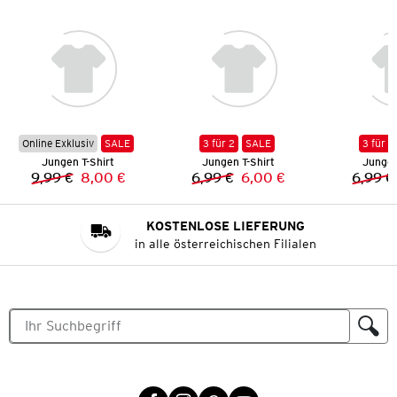
Online Exklusiv
SALE
3 für 2
SALE
3 für 2
Jungen T-Shirt
Jungen T-Shirt
Jungen
9,99 €
8,00 €
6,99 €
6,00 €
6,99 €
Vorheriger Preis:
Neuer Preis:
Vorheriger Preis:
Neuer Preis:
KOSTENLOSE LIEFERUNG
in alle österreichischen Filialen