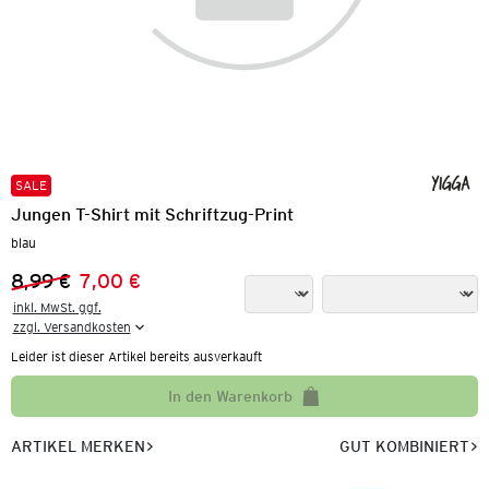
SALE
Jungen T-Shirt mit Schriftzug-Print
blau
8,99 €
7,00 €
Vorheriger Preis:
Neuer Preis:
inkl. MwSt. ggf.

zzgl. Versandkosten
Leider ist dieser Artikel bereits ausverkauft
In den Warenkorb
ARTIKEL MERKEN
GUT KOMBINIERT