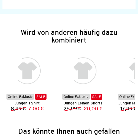
Wird von anderen häufig dazu
kombiniert
Online Exklusiv
SALE
Online Exklusiv
SALE
Online Exkl
Jungen T-Shirt
Jungen Leinen-Shorts
Jungen Mu
8,99 €
7,00 €
25,99 €
20,00 €
17,99 €
Vorheriger Preis:
Neuer Preis:
Vorheriger Preis:
Neuer Preis:
Das könnte Ihnen auch gefallen