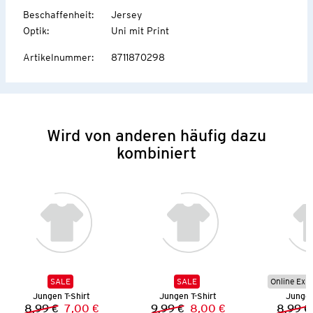
Beschaffenheit
:
Jersey
Optik
:
Uni mit Print
Artikelnummer
:
8711870298
Wird von anderen häufig dazu
kombiniert
SALE
SALE
Online Exkl
Jungen T-Shirt
Jungen T-Shirt
Jungen
8,99 €
7,00 €
9,99 €
8,00 €
8,99 €