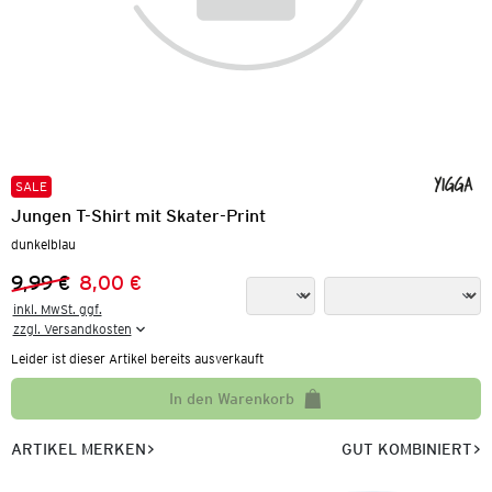
SALE
Jungen T-Shirt mit Skater-Print
dunkelblau
9,99 €
8,00 €
Vorheriger Preis:
Neuer Preis:
inkl. MwSt. ggf.

zzgl. Versandkosten
Leider ist dieser Artikel bereits ausverkauft
In den Warenkorb
ARTIKEL MERKEN
GUT KOMBINIERT