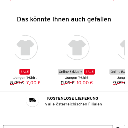
Vorheriger Preis:
Neuer Preis:
Vorheriger Preis:
Neuer Preis:
Das könnte Ihnen auch gefallen
SALE
Online Exklusiv
SALE
Online Exkl
Jungen T-Shirt
Jungen T-Shirt
Jungen
8,99 €
7,00 €
11,99 €
10,00 €
9,99 €
Vorheriger Preis:
Neuer Preis:
Vorheriger Preis:
Neuer Preis:
KOSTENLOSE LIEFERUNG
in alle österreichischen Filialen