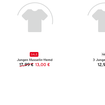
SALE
N
Jungen Musselin-Hemd
3 Junge
17,99 €
13,00 €
12,
Vorheriger Preis:
Neuer Preis: