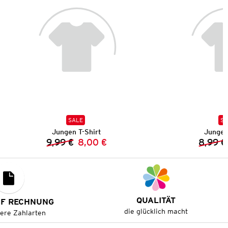
SALE
SA
Jungen T-Shirt
Jungen
9,99 €
8,00 €
8,99 €
Vorheriger Preis:
Neuer Preis:
QUALITÄT
UF RECHNUNG
die glücklich macht
tere Zahlarten