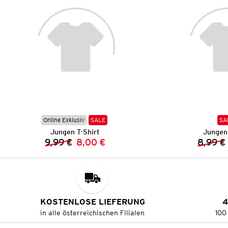
Online Exklusiv
SALE
SA
Jungen T-Shirt
Jungen 
9,99 €
8,00 €
8,99 €
Vorheriger Preis:
Neuer Preis:
KOSTENLOSE LIEFERUNG
4
in alle österreichischen Filialen
100