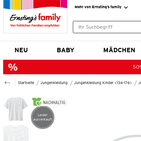
Mehr von Ernsting’s family
Keine Suchvorschläge gefund
NEU
BABY
MÄDCHEN
50%
Startseite
Jungenkleidung
Jungenkleidung Kinder (134-176)
J
NACHHALTIG
Leider
Artikel leider ausverkauft
ausverkauft