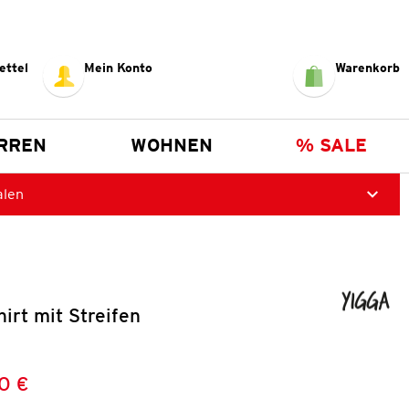
ettel
Mein Konto
Warenkorb
RREN
WOHNEN
% SALE
alen
irt mit Streifen
0 €
Preis:
: