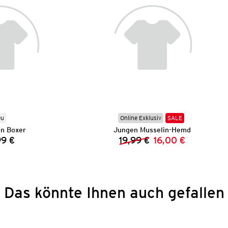
eu
Online Exklusiv
SALE
n Boxer
Jungen Musselin-Hemd
99 €
19,99 €
16,00 €
Preis:
Vorheriger Preis:
Neuer Preis:
Das könnte Ihnen auch gefallen