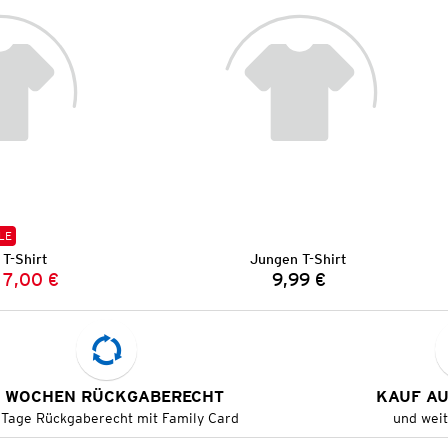
LE
T-Shirt
Jungen T-Shirt
7,00 €
9,99 €
Vorheriger Preis:
Neuer Preis:
Preis:
 WOCHEN RÜCKGABERECHT
KAUF A
 Tage Rückgaberecht mit Family Card
und wei