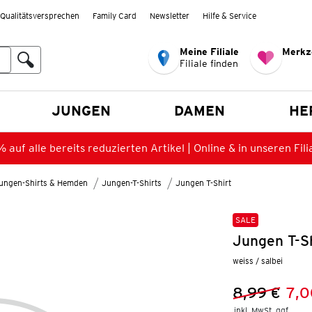
Qualitätsversprechen
Family Card
Newsletter
Hilfe & Service
Meine Filiale
Merkz
Filiale finden
en
JUNGEN
DAMEN
HE
 auf alle bereits reduzierten Artikel | Online & in unseren Fili
ungen-Shirts & Hemden
Jungen-T-Shirts
Jungen T-Shirt
SALE
Jungen T-Sh
weiss / salbei
8,99 €
7,0
Vorheriger 
Neuer Preis
inkl. MwSt. ggf.
