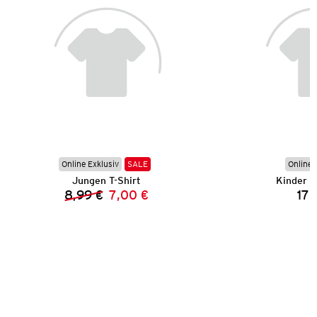
Online Exklusiv
SALE
Online 
Jungen T-Shirt
Kinder S
8,99 €
7,00 €
17,
Vorheriger Preis:
Neuer Preis: