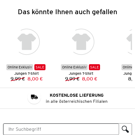
Das könnte Ihnen auch gefallen
Online Exklusiv
SALE
Online Exklusiv
SALE
Online 
Jungen T-Shirt
Jungen T-Shirt
Jungen
9,99 €
8,00 €
9,99 €
8,00 €
8,
Vorheriger Preis:
Neuer Preis:
Vorheriger Preis:
Neuer Preis:
KOSTENLOSE LIEFERUNG
in alle österreichischen Filialen