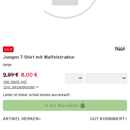
SALE
Jungen T-Shirt mit Waffelstruktur
beige
9,99 €
8,00 €
Vorheriger Preis:
Neuer Preis:
inkl. MwSt. ggf.

zzgl. Versandkosten
Leider ist dieser Artikel bereits ausverkauft
In den Warenkorb
ARTIKEL MERKEN
GUT KOMBINIERT