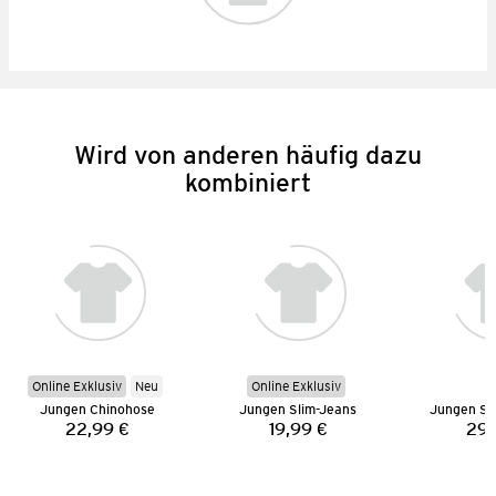
Wird von anderen häufig dazu
kombiniert
Online Exklusiv
Neu
Online Exklusiv
Jungen Chinohose
Jungen Slim-Jeans
Jungen Sof
22,99 €
19,99 €
29,
Preis:
Preis: