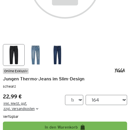
Online Exklusiv
Jungen Thermo-Jeans im Slim-Design
schwarz
22,99 €
Preis:
inkl. MwSt. ggf.

zzgl. Versandkosten
Verfügbar
In den Warenkorb