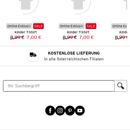
Online Exklusiv
SALE
Online Exklusiv
SALE
Online Exkl
Kinder T-Shirt
Kinder T-Shirt
Kinder
8,99 €
7,00 €
8,99 €
7,00 €
8,99 €
Vorheriger Preis:
Neuer Preis:
Vorheriger Preis:
Neuer Preis:
KOSTENLOSE LIEFERUNG
in alle österreichischen Filialen