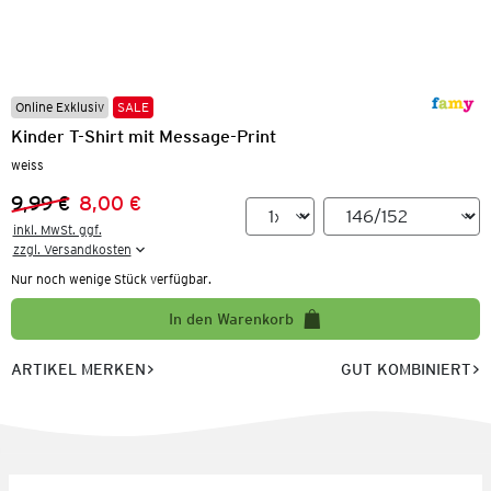
Online Exklusiv
SALE
Kinder T-Shirt mit Message-Print
weiss
9,99 €
8,00 €
Vorheriger Preis:
Neuer Preis:
inkl. MwSt. ggf.

zzgl. Versandkosten
Nur noch wenige Stück verfügbar.
In den Warenkorb
ARTIKEL MERKEN
GUT KOMBINIERT