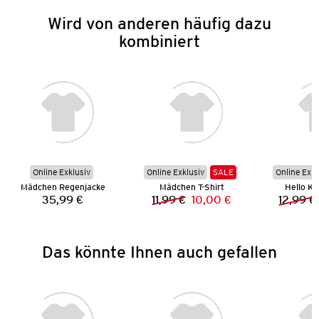
Wird von anderen häufig dazu
kombiniert
Online Exklusiv
Online Exklusiv
SALE
Online Exkl
Mädchen Regenjacke
Mädchen T-Shirt
Hello Kit
35,99 €
11,99 €
10,00 €
12,99 €
Preis:
Vorheriger Preis:
Neuer Preis:
Das könnte Ihnen auch gefallen