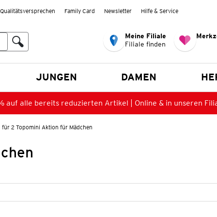
Qualitätsversprechen
Family Card
Newsletter
Hilfe & Service
Meine Filiale
Merkz
Filiale finden
en
JUNGEN
DAMEN
HE
 auf alle bereits reduzierten Artikel | Online & in unseren Fili
 für 2 Topomini Aktion für Mädchen
dchen