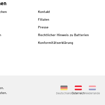
men
echen
Kontakt
Filialen
Presse
m
Rechtlicher Hinweis zu Batterien
Konformitätserklärung
en.
sten.
Deutschland
Österreich
Niederlande