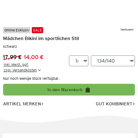
Online Exklusiv
SALE
Mädchen Bikini im sportlichen Stil
schwarz
17,99 €
14,00 €
Vorheriger Preis:
Neuer Preis:
inkl. MwSt. ggf.

zzgl. Versandkosten
Nur noch wenige Stück verfügbar.
In den Warenkorb
ARTIKEL MERKEN
GUT KOMBINIERT