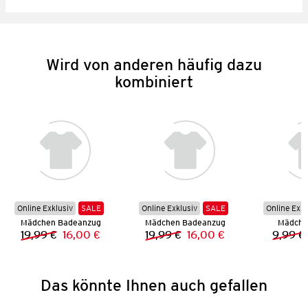
Wird von anderen häufig dazu
kombiniert
Online Exklusiv
SALE
Online Exklusiv
SALE
Online Exkl
Mädchen Badeanzug
Mädchen Badeanzug
Mädchen
19,99 €
16,00 €
19,99 €
16,00 €
9,99 €
Vorheriger Preis:
Neuer Preis:
Vorheriger Preis:
Neuer Preis:
Das könnte Ihnen auch gefallen