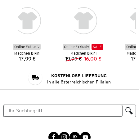
Online Exklusiv
Online Exklusiv
SALE
Online 
Mädchen Bikini
Mädchen Bikini
Mädche
17,99 €
19,99 €
16,00 €
17,
Preis:
Vorheriger Preis:
Neuer Preis:
KOSTENLOSE LIEFERUNG
in alle österreichischen Filialen