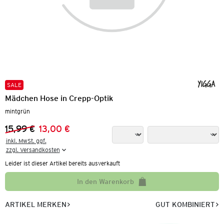
SALE
Mädchen Hose in Crepp-Optik
mintgrün
15,99 €
13,00 €
Vorheriger Preis:
Neuer Preis:
inkl. MwSt. ggf.

zzgl. Versandkosten
Leider ist dieser Artikel bereits ausverkauft
In den Warenkorb
ARTIKEL MERKEN
GUT KOMBINIERT