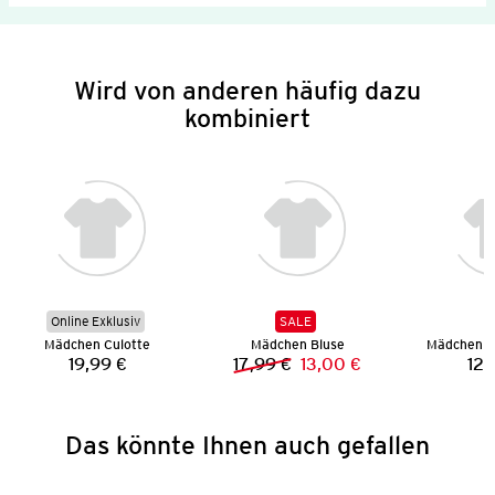
Wird von anderen häufig dazu
kombiniert
Online Exklusiv
SALE
Mädchen Culotte
Mädchen Bluse
Mädchen S
19,99 €
17,99 €
13,00 €
12,
Preis:
Vorheriger Preis:
Neuer Preis:
Das könnte Ihnen auch gefallen