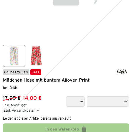
Online Exklusiv
SALE
Mädchen Hose mit buntem Allover-Print
helltürkis
17,99 €
14,00 €
Vorheriger Preis:
Neuer Preis:
inkl. MwSt. ggf.

zzgl. Versandkosten
Leider ist dieser Artikel bereits ausverkauft
In den Warenkorb