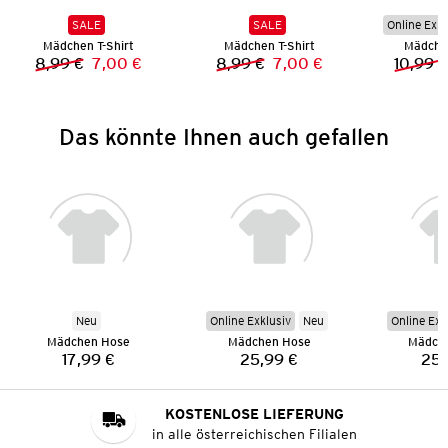
SALE
SALE
Online Exkl
Mädchen T-Shirt
Mädchen T-Shirt
Mädche
8,99 €
7,00 €
8,99 €
7,00 €
10,99 €
Vorheriger Preis:
Neuer Preis:
Vorheriger Preis:
Neuer Preis:
Das könnte Ihnen auch gefallen
Neu
Online Exklusiv
Neu
Online Exk
Mädchen Hose
Mädchen Hose
Mädch
17,99 €
25,99 €
25,
Preis:
Preis:
KOSTENLOSE LIEFERUNG
in alle österreichischen Filialen