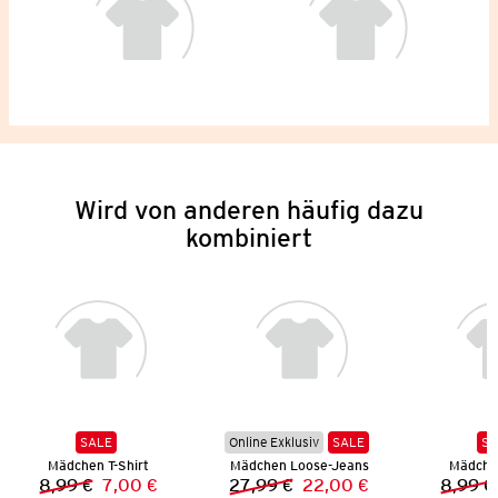
Wird von anderen häufig dazu
kombiniert
SALE
Online Exklusiv
SALE
SA
Mädchen T-Shirt
Mädchen Loose-Jeans
Mädchen
8,99 €
7,00 €
27,99 €
22,00 €
8,99 €
Vorheriger Preis:
Neuer Preis:
Vorheriger Preis:
Neuer Preis: