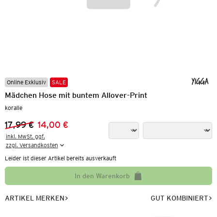
Online Exklusiv
SALE
Mädchen Hose mit buntem Allover-Print
koralle
17,99 €
14,00 €
Vorheriger Preis:
Neuer Preis:
inkl. MwSt. ggf.

zzgl. Versandkosten
Leider ist dieser Artikel bereits ausverkauft
In den Warenkorb
ARTIKEL MERKEN
GUT KOMBINIERT