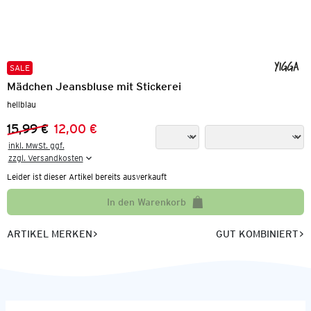
SALE
Mädchen Jeansbluse mit Stickerei
hellblau
15,99 €
12,00 €
Vorheriger Preis:
Neuer Preis:
inkl. MwSt. ggf.

zzgl. Versandkosten
Leider ist dieser Artikel bereits ausverkauft
In den Warenkorb
ARTIKEL MERKEN
GUT KOMBINIERT