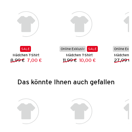
SALE
Online Exklusiv
SALE
Online Exkl
Mädchen T-Shirt
Mädchen T-Shirt
Mädchen L
8,99 €
7,00 €
11,99 €
10,00 €
27,99 €
Vorheriger Preis:
Neuer Preis:
Vorheriger Preis:
Neuer Preis:
Das könnte Ihnen auch gefallen