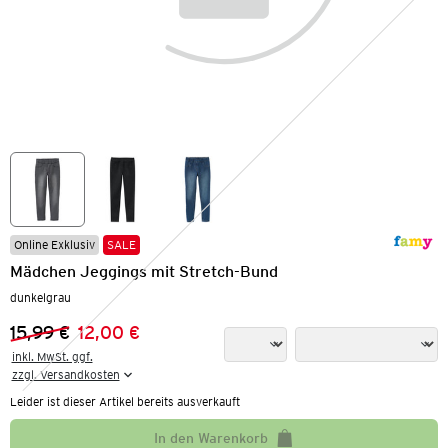
Online Exklusiv
SALE
Mädchen Jeggings mit Stretch-Bund
dunkelgrau
15,99 €
12,00 €
Vorheriger Preis:
Neuer Preis:
inkl. MwSt. ggf.

zzgl. Versandkosten
Leider ist dieser Artikel bereits ausverkauft
In den Warenkorb