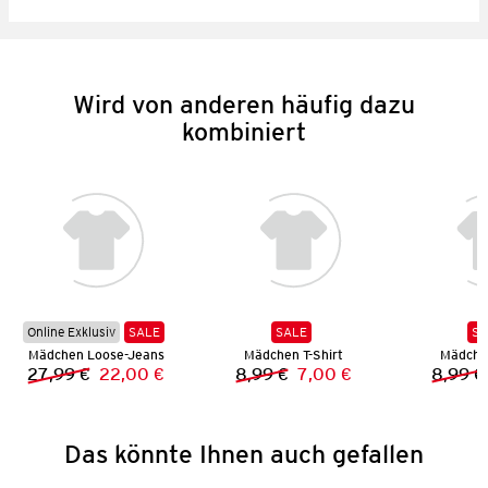
Wird von anderen häufig dazu
kombiniert
Online Exklusiv
SALE
SALE
SA
Mädchen Loose-Jeans
Mädchen T-Shirt
Mädchen
27,99 €
22,00 €
8,99 €
7,00 €
8,99 €
Vorheriger Preis:
Neuer Preis:
Vorheriger Preis:
Neuer Preis:
Das könnte Ihnen auch gefallen