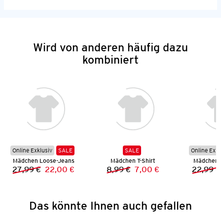
Wird von anderen häufig dazu
kombiniert
Online Exklusiv
SALE
SALE
Online Exkl
Mädchen Loose-Jeans
Mädchen T-Shirt
Mädchen 
27,99 €
22,00 €
8,99 €
7,00 €
22,99 €
Vorheriger Preis:
Neuer Preis:
Vorheriger Preis:
Neuer Preis:
Das könnte Ihnen auch gefallen