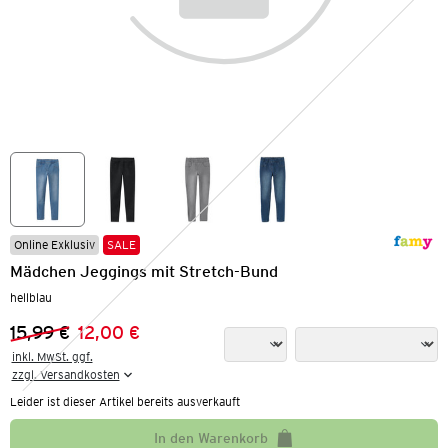
Online Exklusiv
SALE
Mädchen Jeggings mit Stretch-Bund
hellblau
15,99 €
12,00 €
Vorheriger Preis:
Neuer Preis:
inkl. MwSt. ggf.

zzgl. Versandkosten
Leider ist dieser Artikel bereits ausverkauft
In den Warenkorb