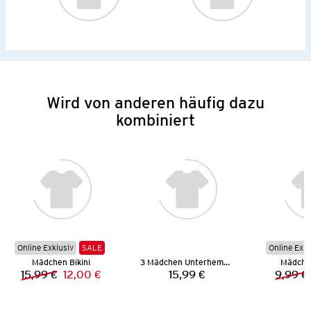
Wird von anderen häufig dazu
kombiniert
Online Exklusiv
SALE
Online Exkl
Mädchen Bikini
3 Mädchen Unterhemden
Mädchen
15,99 €
12,00 €
15,99 €
9,99 €
Vorheriger Preis:
Neuer Preis:
Preis: