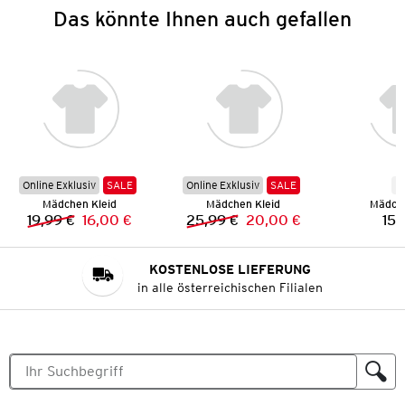
Das könnte Ihnen auch gefallen
Online Exklusiv
SALE
Online Exklusiv
SALE
N
Mädchen Kleid
Mädchen Kleid
Mädche
19,99 €
16,00 €
25,99 €
20,00 €
15,
Vorheriger Preis:
Neuer Preis:
Vorheriger Preis:
Neuer Preis:
KOSTENLOSE LIEFERUNG
in alle österreichischen Filialen