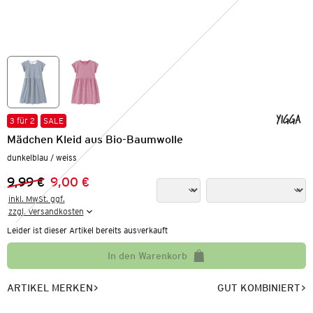
3 für 2
SALE
Mädchen Kleid aus Bio-Baumwolle
dunkelblau / weiss
9,99 €
9,00 €
Vorheriger Preis:
Neuer Preis:
inkl. MwSt. ggf.

zzgl. Versandkosten
Leider ist dieser Artikel bereits ausverkauft
In den Warenkorb
ARTIKEL MERKEN
GUT KOMBINIERT