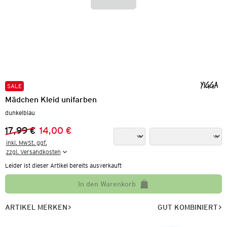
SALE
Mädchen Kleid unifarben
dunkelblau
17,99 €
14,00 €
Vorheriger Preis:
Neuer Preis:
inkl. MwSt. ggf.

zzgl. Versandkosten
Leider ist dieser Artikel bereits ausverkauft
In den Warenkorb
ARTIKEL MERKEN
GUT KOMBINIERT