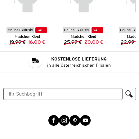
Online Exklusiv
SALE
Online Exklusiv
SALE
Online Exkl
Mädchen Kleid
Mädchen Kleid
Mädche
19,99 €
16,00 €
25,99 €
20,00 €
22,99 €
Vorheriger Preis:
Neuer Preis:
Vorheriger Preis:
Neuer Preis:
KOSTENLOSE LIEFERUNG
in alle österreichischen Filialen