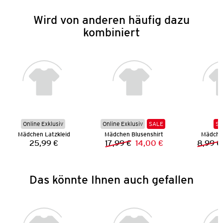
Wird von anderen häufig dazu
kombiniert
Online Exklusiv
Online Exklusiv
SALE
SA
Mädchen Latzkleid
Mädchen Blusenshirt
Mädchen
25,99 €
17,99 €
14,00 €
8,99 €
Preis:
Vorheriger Preis:
Neuer Preis:
Das könnte Ihnen auch gefallen