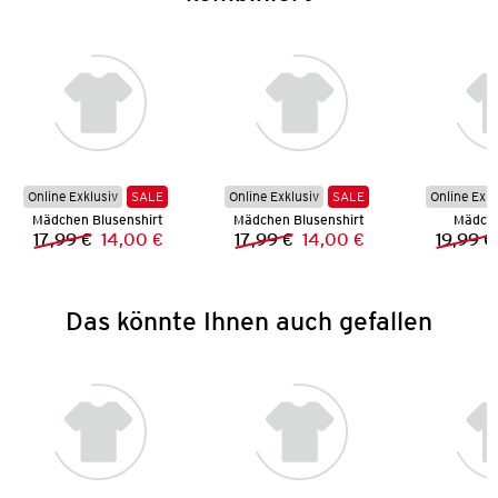
Online Exklusiv
SALE
Online Exklusiv
SALE
Online Exkl
Mädchen Blusenshirt
Mädchen Blusenshirt
Mädche
17,99 €
14,00 €
17,99 €
14,00 €
19,99 €
Vorheriger Preis:
Neuer Preis:
Vorheriger Preis:
Neuer Preis:
Das könnte Ihnen auch gefallen