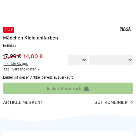
SALE
Mädchen Kleid unifarben
hellblau
17,99 €
14,00 €
Vorheriger Preis:
Neuer Preis:
inkl. MwSt. ggf.

zzgl. Versandkosten
Leider ist dieser Artikel bereits ausverkauft
In den Warenkorb
ARTIKEL MERKEN
GUT KOMBINIERT