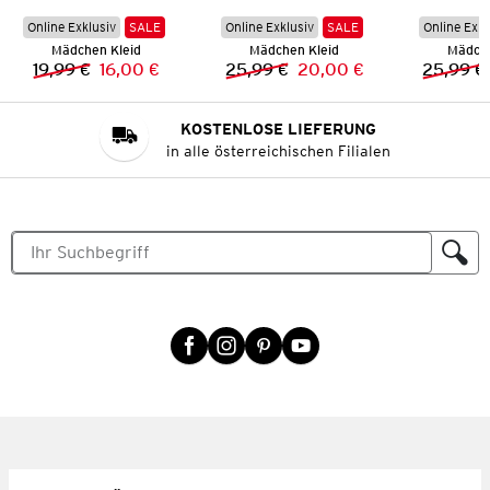
Online Exklusiv
SALE
Online Exklusiv
SALE
Online Exkl
Mädchen Kleid
Mädchen Kleid
Mädche
19,99 €
16,00 €
25,99 €
20,00 €
25,99 €
Vorheriger Preis:
Neuer Preis:
Vorheriger Preis:
Neuer Preis:
KOSTENLOSE LIEFERUNG
in alle österreichischen Filialen