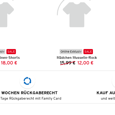
usiv
SALE
Online Exklusiv
SALE
inen-Shorts
Mädchen Musselin-Rock
18,00 €
15,99 €
12,00 €
Vorheriger Preis:
Neuer Preis:
Vorheriger Preis:
Neuer Preis:
 WOCHEN RÜCKGABERECHT
KAUF A
 Tage Rückgaberecht mit Family Card
und wei