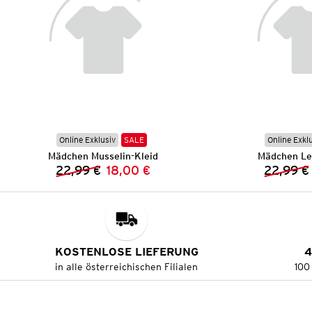
Online Exklusiv
SALE
Online Exkl
Mädchen Musselin-Kleid
Mädchen Le
22,99 €
18,00 €
22,99 €
Vorheriger Preis:
Neuer Preis:
KOSTENLOSE LIEFERUNG
4
in alle österreichischen Filialen
100