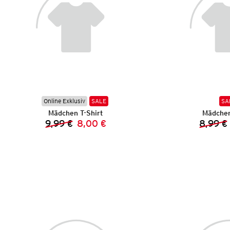
Online Exklusiv
SALE
SA
Mädchen T-Shirt
Mädchen
9,99 €
8,00 €
8,99 €
Vorheriger Preis:
Neuer Preis: