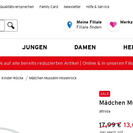
Qualitätsversprechen
Family Card
Newsletter
Hilfe & Service
Meine Filiale
Merkz
Filiale finden
en
JUNGEN
DAMEN
HE
 auf alle bereits reduzierten Artikel | Online & in unseren Fili
Kinder-Röcke
Mädchen Musselin-Hosenrock
SALE
Mädchen Mu
altrosa
17,99 €
13
Vorheriger 
Neuer Preis
inkl. MwSt. ggf.
