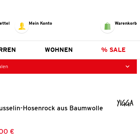
ettel
Mein Konto
Warenkorb
RREN
WOHNEN
% SALE
alen
sselin-Hosenrock aus Baumwolle
,00 €
Preis:
: