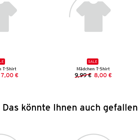
LE
SALE
 T-Shirt
Mädchen T-Shirt
7,00 €
9,99 €
8,00 €
Vorheriger Preis:
Neuer Preis:
Vorheriger Preis:
Neuer Preis:
Das könnte Ihnen auch gefallen