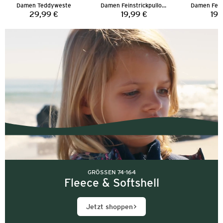
Damen Teddyweste
Damen Feinstrickpullover
29,99 €
19,99 €
19,
Preis:
Preis:
GRÖSSEN 74-164
Fleece & Softshell
Jetzt shoppen