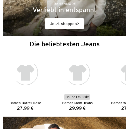
DAMENMODE
Verliebt in entspannt
Jetzt shoppen
Die beliebtesten Jeans
Online Exklusiv
Damen Barrel-Hose
Damen Mom-Jeans
Damen Wid
27,99 €
29,99 €
27,
Preis:
Preis: