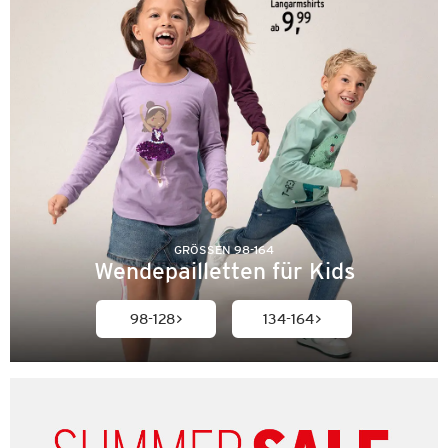
GRÖSSEN 98-164
Wendepailletten für Kids
98-128
134-164