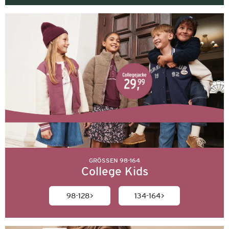
GRÖSSEN 98-164
College Kids
98-128
134-164