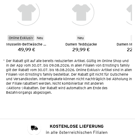
Online Exklusiv
Neu
Neu
N
Musselin-Bettwäsche 135 x 200 cm
Damen Teddyjacke
Damen Mus
49,99 €
29,99 €
22,
Preis:
Preis:
*
Der Rabatt gilt auf alle bereits reduzierten Artikel. Gültig im Online Shop und
in der App vom 30.07. bis 09.08.2026. In allen Filialen von Ernsting's family
gilt der Rabatt vom 30.07. bis 18.08.2026. Online Exklusiv Artikel sind in allen
Filialen von Ernsting's family bestellbar. Der Rabatt gilt nicht für Gutscheine
und Versandkosten. Internetpakete können nicht nachträglich bei Abholung in
der Filiale rabattiert werden. Nicht kombinierbar mit anderen
(Aktions-)Rabatten. Der Rabatt wird automatisch am Ende des
Bezahlvorgangs abgezogen.
KOSTENLOSE LIEFERUNG
in alle österreichischen Filialen