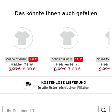
Das könnte Ihnen auch gefallen
Online Exklusiv
SALE
Online Exklusiv
SALE
Online Exkl
Mädchen T-Shirt
Mädchen T-Shirt
Mädchen
9,99 €
8,00 €
8,99 €
7,00 €
9,99 €
Vorheriger Preis:
Neuer Preis:
Vorheriger Preis:
Neuer Preis:
KOSTENLOSE LIEFERUNG
in alle österreichischen Filialen