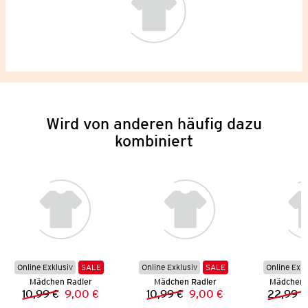
Wird von anderen häufig dazu
kombiniert
Online Exklusiv
SALE
Online Exklusiv
SALE
Online Exkl
Mädchen Radler
Mädchen Radler
Mädchen 
10,99 €
9,00 €
10,99 €
9,00 €
22,99 €
Vorheriger Preis:
Neuer Preis:
Vorheriger Preis:
Neuer Preis: