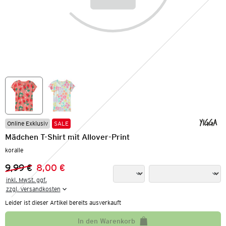
Online Exklusiv
SALE
Mädchen T-Shirt mit Allover-Print
koralle
9,99 €
8,00 €
Vorheriger Preis:
Neuer Preis:
inkl. MwSt. ggf.

zzgl. Versandkosten
Leider ist dieser Artikel bereits ausverkauft
In den Warenkorb