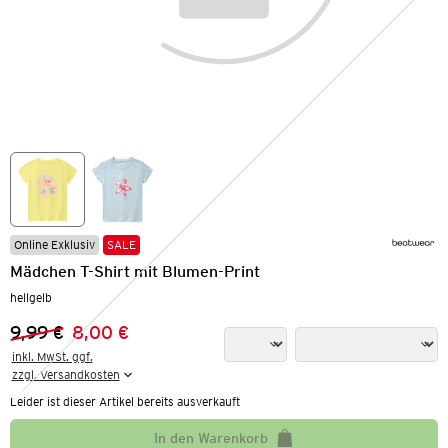
Online Exklusiv
SALE
Mädchen T-Shirt mit Blumen-Print
hellgelb
9,99 €
8,00 €
Vorheriger Preis:
Neuer Preis:
inkl. MwSt. ggf.

zzgl. Versandkosten
Leider ist dieser Artikel bereits ausverkauft
In den Warenkorb