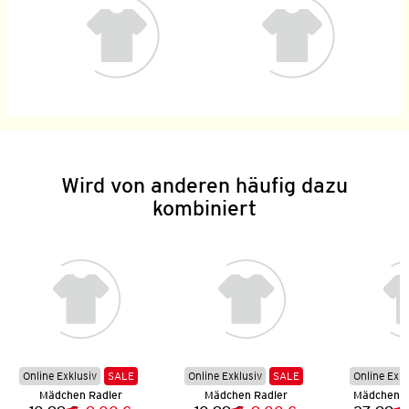
Wird von anderen häufig dazu
kombiniert
Online Exklusiv
SALE
Online Exklusiv
SALE
Online Exkl
Mädchen Radler
Mädchen Radler
Mädchen L