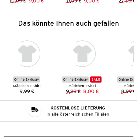
10,99 €
9,00 €
10,99 €
9,00 €
27,99 €
Vorheriger Preis:
Neuer Preis:
Vorheriger Preis:
Neuer Preis:
Das könnte Ihnen auch gefallen
Online Exklusiv
Online Exklusiv
SALE
Online Exkl
Mädchen T-Shirt
Mädchen T-Shirt
Mädchen
9,99 €
9,99 €
8,00 €
8,99 €
Preis:
Vorheriger Preis:
Neuer Preis:
KOSTENLOSE LIEFERUNG
in alle österreichischen Filialen