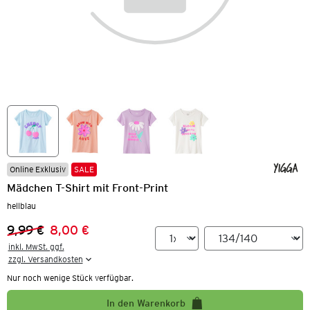
Online Exklusiv
SALE
Mädchen T-Shirt mit Front-Print
hellblau
9,99 €
8,00 €
Vorheriger Preis:
Neuer Preis:
inkl. MwSt. ggf.

zzgl. Versandkosten
Nur noch wenige Stück verfügbar.
In den Warenkorb