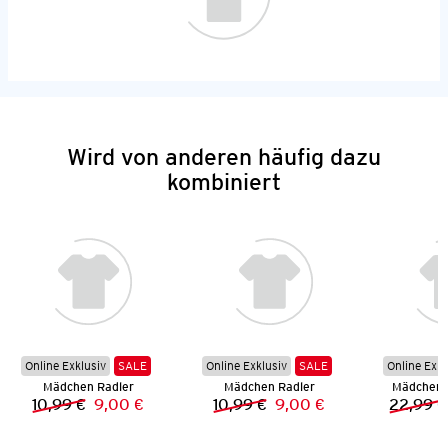
Wird von anderen häufig dazu
kombiniert
Online Exklusiv
SALE
Online Exklusiv
SALE
Online Exkl
Mädchen Radler
Mädchen Radler
Mädchen 
10,99 €
9,00 €
10,99 €
9,00 €
22,99 €
Vorheriger Preis:
Neuer Preis:
Vorheriger Preis:
Neuer Preis: