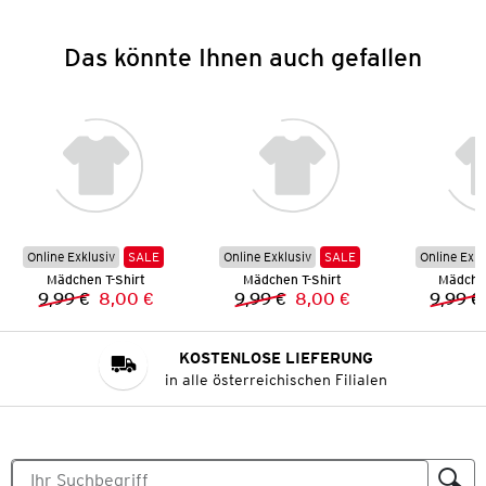
Das könnte Ihnen auch gefallen
Online Exklusiv
SALE
Online Exklusiv
SALE
Online Exkl
Mädchen T-Shirt
Mädchen T-Shirt
Mädchen
9,99 €
8,00 €
9,99 €
8,00 €
9,99 €
Vorheriger Preis:
Neuer Preis:
Vorheriger Preis:
Neuer Preis:
KOSTENLOSE LIEFERUNG
in alle österreichischen Filialen