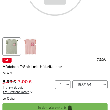
SALE
Mädchen T-Shirt mit Häkeltasche
helloliv
8,99 €
7,00 €
Vorheriger Preis:
Neuer Preis:
inkl. MwSt. ggf.

zzgl. Versandkosten
Verfügbar
In den Warenkorb