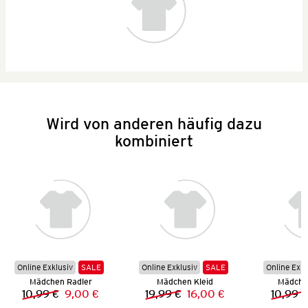
Wird von anderen häufig dazu
kombiniert
Online Exklusiv
SALE
Online Exklusiv
SALE
Online Exkl
Mädchen Radler
Mädchen Kleid
Mädche
10,99 €
9,00 €
19,99 €
16,00 €
10,99 €
Vorheriger Preis:
Neuer Preis:
Vorheriger Preis:
Neuer Preis: