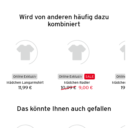
Wird von anderen häufig dazu
kombiniert
Online Exklusiv
Online Exklusiv
SALE
Online 
Mädchen Langarmshirt
Mädchen Radler
Mädchen S
11,99 €
10,99 €
9,00 €
19,
Preis:
Vorheriger Preis:
Neuer Preis:
Das könnte Ihnen auch gefallen