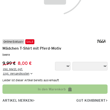
Online Exklusiv
SALE
Mädchen T-Shirt mit Pferd-Motiv
beere
9,99 €
8,00 €
Vorheriger Preis:
Neuer Preis:
inkl. MwSt. ggf.

zzgl. Versandkosten
Leider ist dieser Artikel bereits ausverkauft
In den Warenkorb
ARTIKEL MERKEN
GUT KOMBINIERT