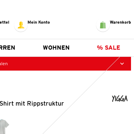
ettel
Mein Konto
Warenkorb
RREN
WOHNEN
% SALE
alen
hirt mit Rippstruktur