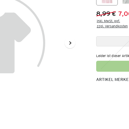
8,99 €
7,0
Vorheriger 
Neuer Preis
inkl. MwSt. ggf.

zzgl. Versandkosten
Leider ist dieser Arti
ARTIKEL MERK