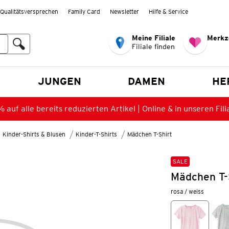
Qualitätsversprechen
Family Card
Newsletter
Hilfe & Service
Meine Filiale
Merkz
Filiale finden
en
JUNGEN
DAMEN
HE
 auf alle bereits reduzierten Artikel | Online & in unseren Fili
Kinder-Shirts & Blusen
Kinder-T-Shirts
Mädchen T-Shirt
SALE
Mädchen T-S
rosa / weiss