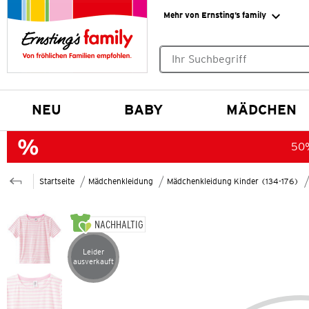
Mehr von Ernsting’s family
Keine Suchvorschläge gefund
NEU
BABY
MÄDCHEN
50%
Startseite
Mädchenkleidung
Mädchenkleidung Kinder (134-176)
NACHHALTIG
Leider
Artikel leider ausverkauft
ausverkauft