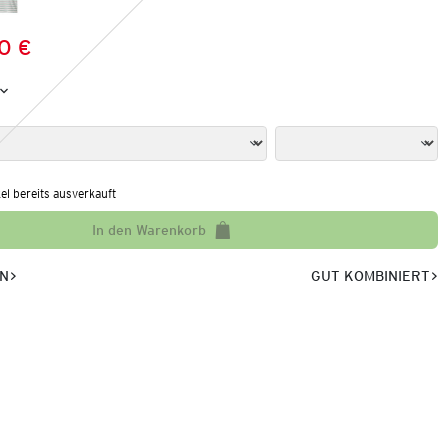
0 €
Preis:
:
kel bereits ausverkauft
In den Warenkorb
EN
GUT KOMBINIERT