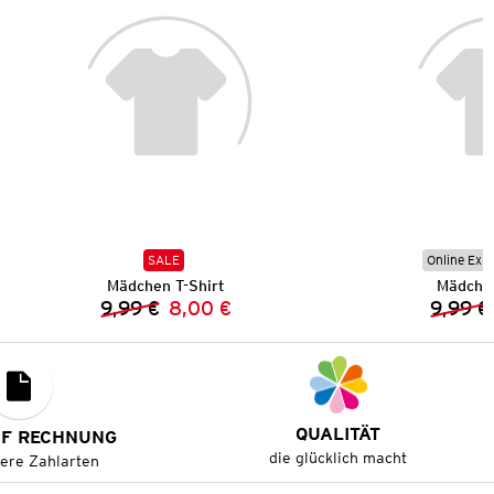
SALE
Online Exkl
Mädchen T-Shirt
Mädchen
9,99 €
8,00 €
9,99 €
Vorheriger Preis:
Neuer Preis:
QUALITÄT
UF RECHNUNG
die glücklich macht
tere Zahlarten