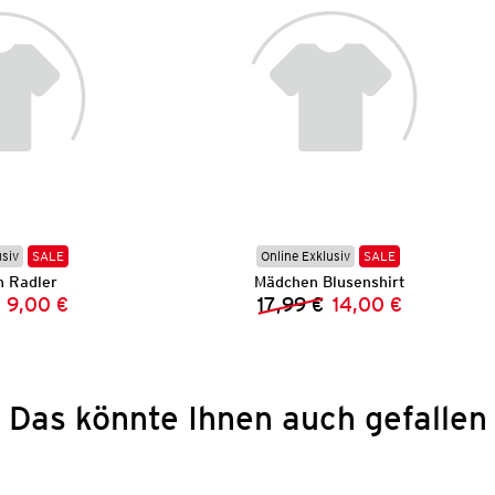
usiv
SALE
Online Exklusiv
SALE
 Radler
Mädchen Blusenshirt
9,00 €
17,99 €
14,00 €
Vorheriger Preis:
Neuer Preis:
Vorheriger Preis:
Neuer Preis:
Das könnte Ihnen auch gefallen