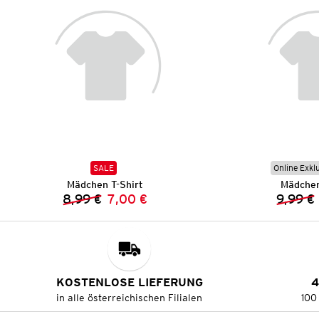
SALE
Online Exkl
Mädchen T-Shirt
Mädchen
8,99 €
7,00 €
9,99 €
Vorheriger Preis:
Neuer Preis:
KOSTENLOSE LIEFERUNG
4
in alle österreichischen Filialen
100