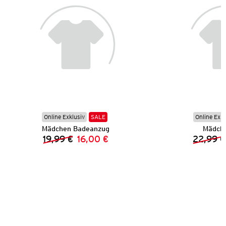
Online Exklusiv
SALE
Online Exkl
Mädchen Badeanzug
Mädche
19,99 €
16,00 €
22,99 €
Vorheriger Preis:
Neuer Preis: