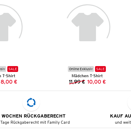
usiv
SALE
Online Exklusiv
SALE
 T-Shirt
Mädchen T-Shirt
8,00 €
11,99 €
10,00 €
Vorheriger Preis:
Neuer Preis:
Vorheriger Preis:
Neuer Preis:
 WOCHEN RÜCKGABERECHT
KAUF A
 Tage Rückgaberecht mit Family Card
und wei