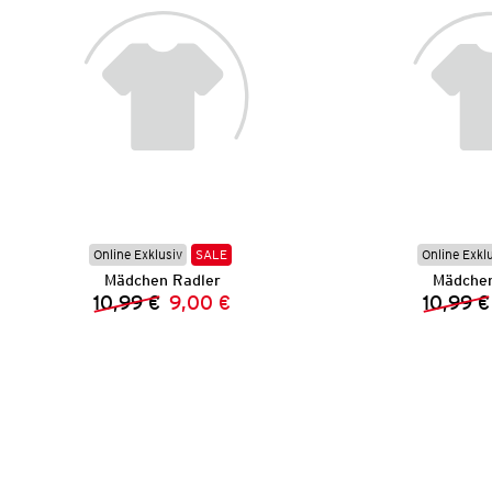
Online Exklusiv
SALE
Online Exkl
Mädchen Radler
Mädchen
10,99 €
9,00 €
10,99 €
Vorheriger Preis:
Neuer Preis: