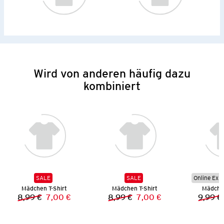
Wird von anderen häufig dazu
kombiniert
SALE
SALE
Online Exkl
Mädchen T-Shirt
Mädchen T-Shirt
Mädchen
8,99 €
7,00 €
8,99 €
7,00 €
9,99 €
Vorheriger Preis:
Neuer Preis:
Vorheriger Preis:
Neuer Preis: