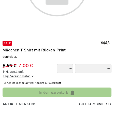
SALE
Mädchen T-Shirt mit Rücken-Print
dunkelblau
8,99 €
7,00 €
Vorheriger Preis:
Neuer Preis:
inkl. MwSt. ggf.

zzgl. Versandkosten
Leider ist dieser Artikel bereits ausverkauft
In den Warenkorb
ARTIKEL MERKEN
GUT KOMBINIERT