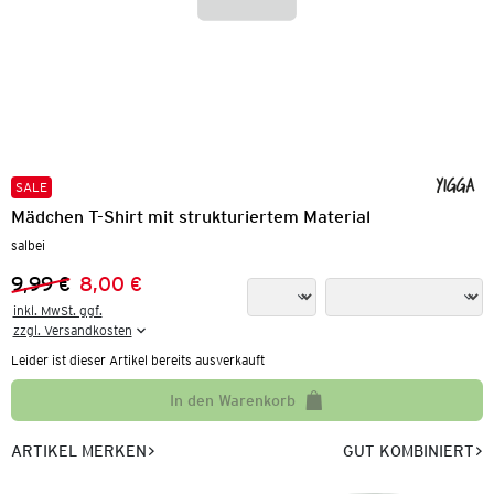
SALE
Mädchen T-Shirt mit strukturiertem Material
salbei
9,99 €
8,00 €
Vorheriger Preis:
Neuer Preis:
inkl. MwSt. ggf.

zzgl. Versandkosten
Leider ist dieser Artikel bereits ausverkauft
In den Warenkorb
ARTIKEL MERKEN
GUT KOMBINIERT