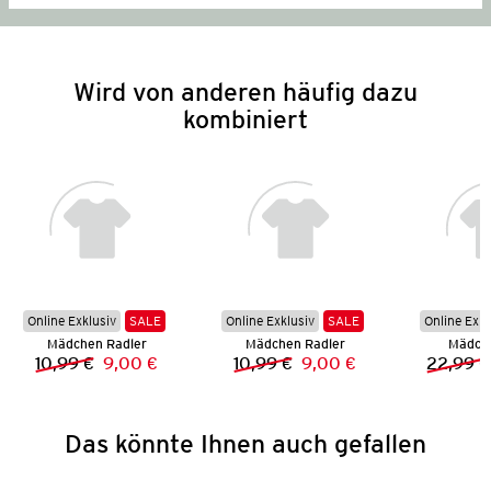
Wird von anderen häufig dazu
kombiniert
Online Exklusiv
SALE
Online Exklusiv
SALE
Online Exkl
Mädchen Radler
Mädchen Radler
Mädche
10,99 €
9,00 €
10,99 €
9,00 €
22,99 €
Vorheriger Preis:
Neuer Preis:
Vorheriger Preis:
Neuer Preis:
Das könnte Ihnen auch gefallen