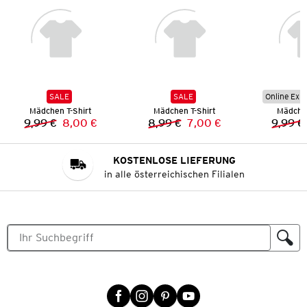
SALE
SALE
Online Exkl
Mädchen T-Shirt
Mädchen T-Shirt
Mädchen
9,99 €
8,00 €
8,99 €
7,00 €
9,99 €
Vorheriger Preis:
Neuer Preis:
Vorheriger Preis:
Neuer Preis:
KOSTENLOSE LIEFERUNG
in alle österreichischen Filialen