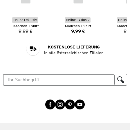
Online Exklusiv
Online Exklusiv
Online 
Mädchen T-Shirt
Mädchen T-Shirt
Mädchen
9,99 €
9,99 €
9,
Preis:
Preis:
KOSTENLOSE LIEFERUNG
in alle österreichischen Filialen