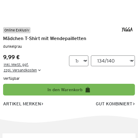
Online Exklusiv
Mädchen T-Shirt mit Wendepailletten
dunkelgrau
9,99 €
Preis:
inkl. MwSt. ggf.

zzgl. Versandkosten
Verfügbar
In den Warenkorb
ARTIKEL MERKEN
GUT KOMBINIERT