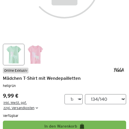
Online Exklusiv
Mädchen T-Shirt mit Wendepailletten
hellgrün
9,99 €
Preis:
inkl. MwSt. ggf.

zzgl. Versandkosten
Verfügbar
In den Warenkorb