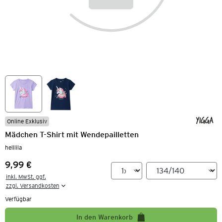
Online Exklusiv
Mädchen T-Shirt mit Wendepailletten
helllila
9,99 €
Preis:
inkl. MwSt. ggf.

zzgl. Versandkosten
Verfügbar
In den Warenkorb