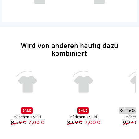
Wird von anderen häufig dazu
kombiniert
SALE
SALE
Online Exkl
Mädchen T-Shirt
Mädchen T-Shirt
Mädchen
8,99 €
7,00 €
8,99 €
7,00 €
9,99 €
Vorheriger Preis:
Neuer Preis:
Vorheriger Preis:
Neuer Preis: