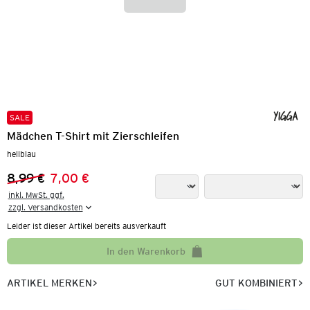
SALE
Mädchen T-Shirt mit Zierschleifen
hellblau
8,99 €
7,00 €
Vorheriger Preis:
Neuer Preis:
inkl. MwSt. ggf.

zzgl. Versandkosten
Leider ist dieser Artikel bereits ausverkauft
In den Warenkorb
ARTIKEL MERKEN
GUT KOMBINIERT