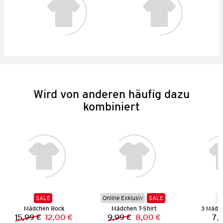
Wird von anderen häufig dazu
kombiniert
SALE
Online Exklusiv
SALE
N
Mädchen Rock
Mädchen T-Shirt
3 Mädch
15,99 €
12,00 €
9,99 €
8,00 €
7,
Vorheriger Preis:
Neuer Preis:
Vorheriger Preis:
Neuer Preis: