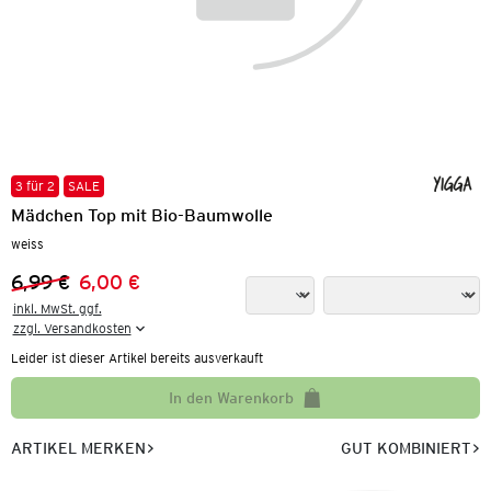
3 für 2
SALE
Mädchen Top mit Bio-Baumwolle
weiss
6,99 €
6,00 €
Vorheriger Preis:
Neuer Preis:
inkl. MwSt. ggf.

zzgl. Versandkosten
Leider ist dieser Artikel bereits ausverkauft
In den Warenkorb
ARTIKEL MERKEN
GUT KOMBINIERT