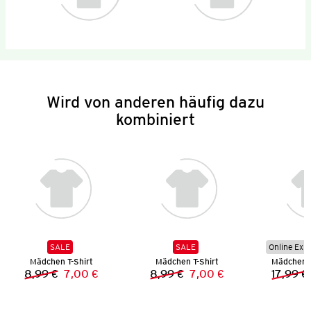
Wird von anderen häufig dazu
kombiniert
SALE
SALE
Online Exkl
Mädchen T-Shirt
Mädchen T-Shirt
Mädchen B
8,99 €
7,00 €
8,99 €
7,00 €
17,99 €
Vorheriger Preis:
Neuer Preis:
Vorheriger Preis:
Neuer Preis: