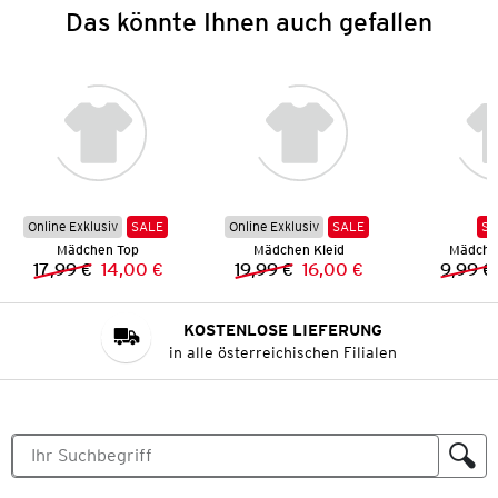
Das könnte Ihnen auch gefallen
Online Exklusiv
SALE
Online Exklusiv
SALE
SA
Mädchen Top
Mädchen Kleid
Mädchen
17,99 €
14,00 €
19,99 €
16,00 €
9,99 €
Vorheriger Preis:
Neuer Preis:
Vorheriger Preis:
Neuer Preis:
KOSTENLOSE LIEFERUNG
in alle österreichischen Filialen