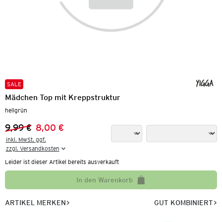
SALE
Mädchen Top mit Kreppstruktur
hellgrün
9,99 €
8,00 €
Vorheriger Preis:
Neuer Preis:
inkl. MwSt. ggf.

zzgl. Versandkosten
Leider ist dieser Artikel bereits ausverkauft
In den Warenkorb
ARTIKEL MERKEN
GUT KOMBINIERT