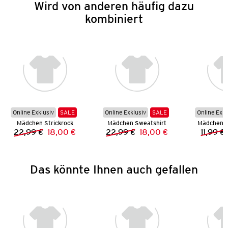
Wird von anderen häufig dazu
kombiniert
Online Exklusiv
SALE
Online Exklusiv
SALE
Online Exkl
Mädchen Strickrock
Mädchen Sweatshirt
Mädchen 
22,99 €
18,00 €
22,99 €
18,00 €
11,99 €
Vorheriger Preis:
Neuer Preis:
Vorheriger Preis:
Neuer Preis:
Das könnte Ihnen auch gefallen