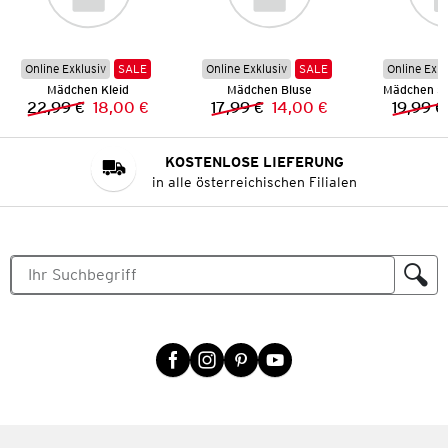
Online Exklusiv
SALE
Online Exklusiv
SALE
Online Exkl
Mädchen Kleid
Mädchen Bluse
22,99 €
18,00 €
17,99 €
14,00 €
19,99 €
Vorheriger Preis:
Neuer Preis:
Vorheriger Preis:
Neuer Preis:
KOSTENLOSE LIEFERUNG
in alle österreichischen Filialen