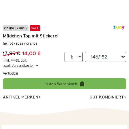
Online Exklusiv
SALE
Mädchen Top mit Stickerei
hellrot / rosa / orange
17,99 €
14,00 €
Vorheriger Preis:
Neuer Preis:
inkl. MwSt. ggf.

zzgl. Versandkosten
Verfügbar
In den Warenkorb
ARTIKEL MERKEN
GUT KOMBINIERT