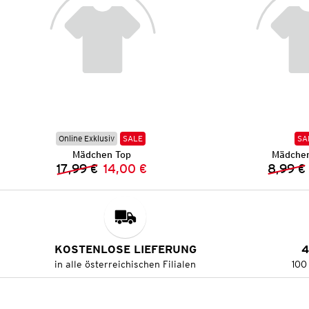
Online Exklusiv
SALE
SA
Mädchen Top
Mädchen
17,99 €
14,00 €
8,99 €
Vorheriger Preis:
Neuer Preis:
KOSTENLOSE LIEFERUNG
4
in alle österreichischen Filialen
100