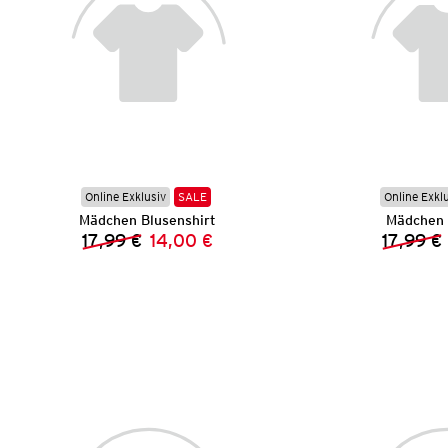
Online Exklusiv
SALE
Online Exkl
Mädchen Blusenshirt
Mädchen 
17,99 €
14,00 €
17,99 €
Vorheriger Preis:
Neuer Preis: