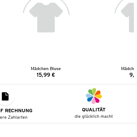
Mädchen Bluse
Mädchen
15,99 €
9,
Preis:
QUALITÄT
UF RECHNUNG
die glücklich macht
tere Zahlarten