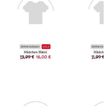
Online Exklusiv
SALE
Online Exkl
Mädchen Bikini
Mädchen
19,99 €
16,00 €
11,99 €
Vorheriger Preis:
Neuer Preis: