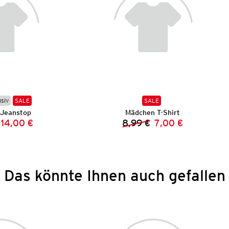
usiv
SALE
SALE
Jeanstop
Mädchen T-Shirt
14,00 €
8,99 €
7,00 €
Vorheriger Preis:
Neuer Preis:
Vorheriger Preis:
Neuer Preis:
Das könnte Ihnen auch gefallen