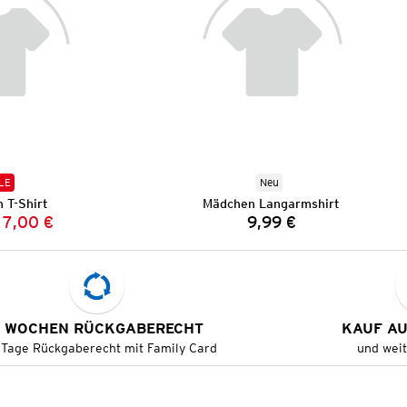
LE
Neu
 T-Shirt
Mädchen Langarmshirt
7,00 €
9,99 €
Vorheriger Preis:
Neuer Preis:
Preis:
 WOCHEN RÜCKGABERECHT
KAUF A
 Tage Rückgaberecht mit Family Card
und wei