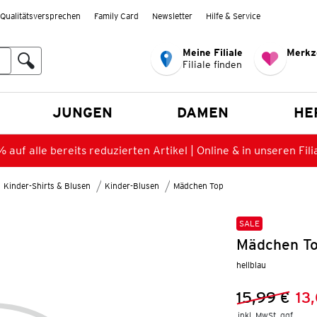
Qualitätsversprechen
Family Card
Newsletter
Hilfe & Service
Meine Filiale
Merkz
Filiale finden
en
JUNGEN
DAMEN
HE
 auf alle bereits reduzierten Artikel | Online & in unseren Fili
Kinder-Shirts & Blusen
Kinder-Blusen
Mädchen Top
SALE
Mädchen To
hellblau
15,99 €
13
Vorheriger 
Neuer Preis
inkl. MwSt. ggf.
