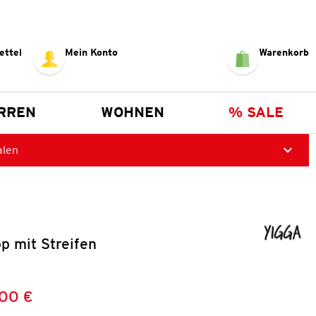
ettel
Mein Konto
Warenkorb
RREN
WOHNEN
% SALE
alen
p mit Streifen
,00 €
Preis:
: