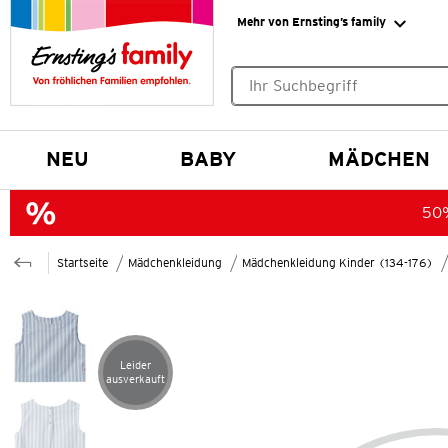
Mehr von Ernsting’s family
Keine Suchvorschläge gefund
NEU
BABY
MÄDCHEN
50%
Startseite
Mädchenkleidung
Mädchenkleidung Kinder (134-176)
Leider
Artikel leider ausverkauft
ausverkauft