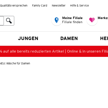
Qualitätsversprechen
Family Card
Newsletter
Hilfe & Service
Meine Filiale
Merkz
Filiale finden
en
JUNGEN
DAMEN
HE
 auf alle bereits reduzierten Artikel | Online & in unseren Fili
NEU: Wäsche für Damen