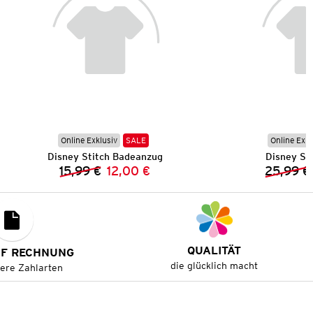
Online Exklusiv
SALE
Online Exkl
Disney Stitch Badeanzug
Disney St
15,99 €
12,00 €
25,99 €
Vorheriger Preis:
Neuer Preis:
QUALITÄT
UF RECHNUNG
die glücklich macht
tere Zahlarten