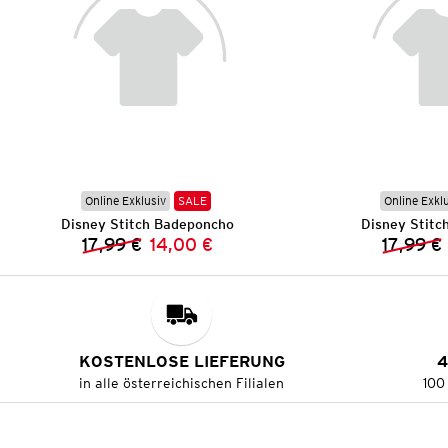
Online Exklusiv
SALE
Online Exkl
Disney Stitch Badeponcho
Disney Stitc
17,99 €
14,00 €
17,99 €
Vorheriger Preis:
Neuer Preis:
KOSTENLOSE LIEFERUNG
4
in alle österreichischen Filialen
100