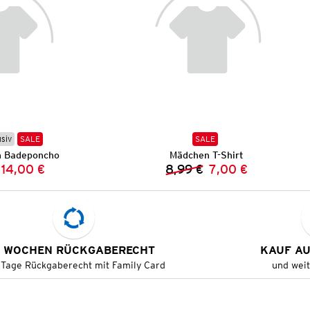
usiv
SALE
SALE
h Badeponcho
Mädchen T-Shirt
14,00 €
8,99 €
7,00 €
Vorheriger Preis:
Neuer Preis:
Vorheriger Preis:
Neuer Preis:
 WOCHEN RÜCKGABERECHT
KAUF A
 Tage Rückgaberecht mit Family Card
und wei