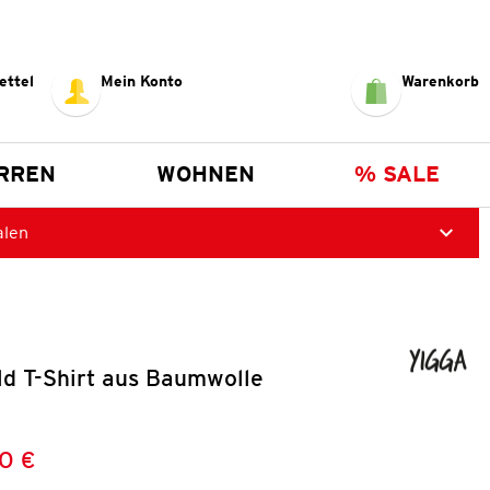
ettel
Mein Konto
Warenkorb
RREN
WOHNEN
% SALE
alen
ld T-Shirt aus Baumwolle
0 €
Preis:
: