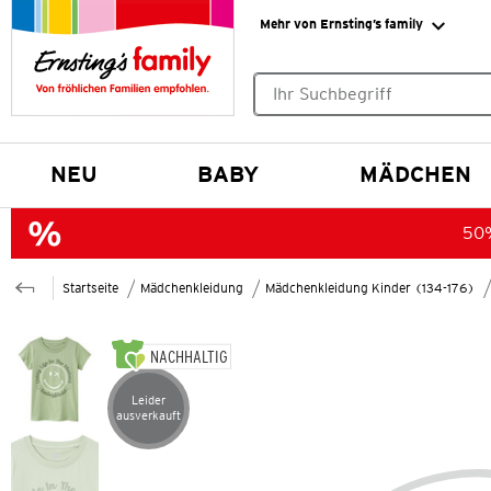
Mehr von Ernsting’s family
Keine Suchvorschläge gefund
NEU
BABY
MÄDCHEN
50%
Startseite
Mädchenkleidung
Mädchenkleidung Kinder (134-176)
NACHHALTIG
Leider
Artikel leider ausverkauft
ausverkauft