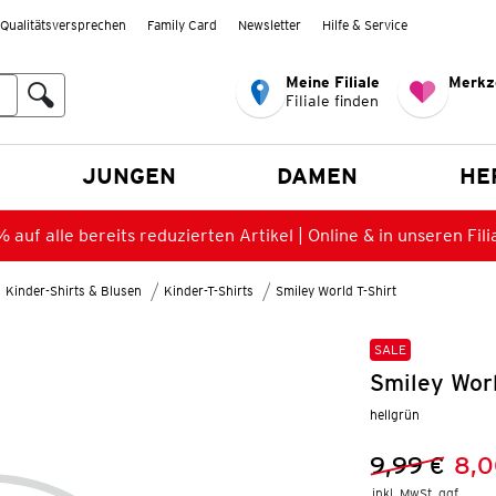
Qualitätsversprechen
Family Card
Newsletter
Hilfe & Service
Meine Filiale
Merkz
Filiale finden
en
JUNGEN
DAMEN
HE
 auf alle bereits reduzierten Artikel | Online & in unseren Fili
Kinder-Shirts & Blusen
Kinder-T-Shirts
Smiley World T-Shirt
SALE
Smiley Wor
hellgrün
9,99 €
8,0
Vorheriger 
Neuer Preis
inkl. MwSt. ggf.
