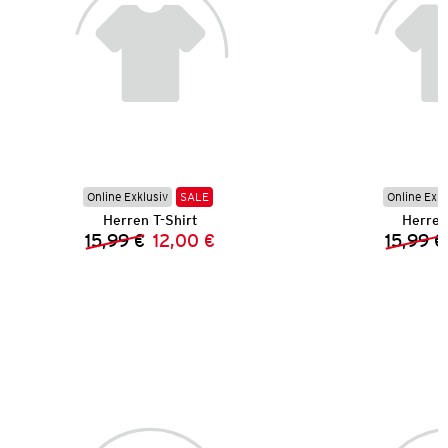
Online Exklusiv
SALE
Online Exkl
Herren T-Shirt
Herren
15,99 €
12,00 €
15,99 €
Vorheriger Preis:
Neuer Preis: