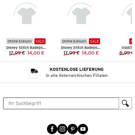
Online Exklusiv
SALE
Online Exklusiv
SALE
SA
Disney Stitch Badeponcho
Disney Stitch Badeponcho
Mädchen
17,99 €
14,00 €
17,99 €
14,00 €
8,99 €
Vorheriger Preis:
Neuer Preis:
Vorheriger Preis:
Neuer Preis:
KOSTENLOSE LIEFERUNG
in alle österreichischen Filialen