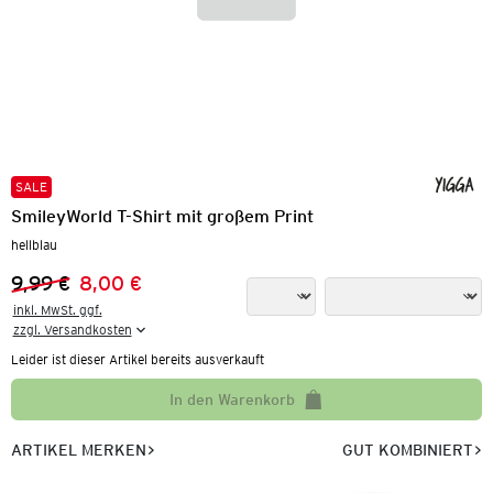
SALE
SmileyWorld T-Shirt mit großem Print
hellblau
9,99 €
8,00 €
Vorheriger Preis:
Neuer Preis:
inkl. MwSt. ggf.

zzgl. Versandkosten
Leider ist dieser Artikel bereits ausverkauft
In den Warenkorb
ARTIKEL MERKEN
GUT KOMBINIERT