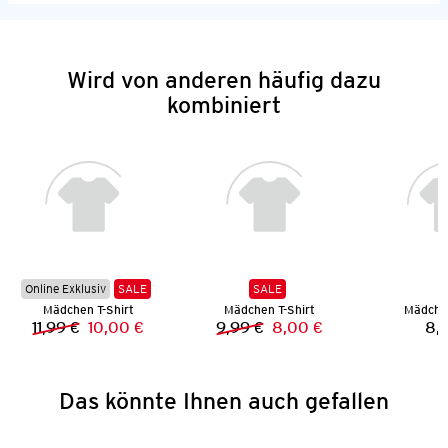
Wird von anderen häufig dazu
kombiniert
Online Exklusiv
SALE
SALE
Mädchen T-Shirt
Mädchen T-Shirt
Mädchen
11,99 €
10,00 €
9,99 €
8,00 €
8,
Vorheriger Preis:
Neuer Preis:
Vorheriger Preis:
Neuer Preis:
Das könnte Ihnen auch gefallen