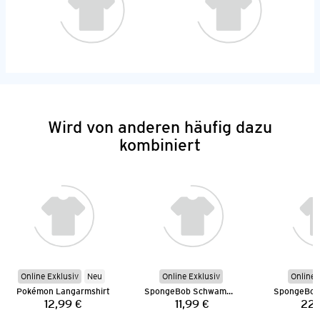
Wird von anderen häufig dazu
kombiniert
Online Exklusiv
Neu
Online Exklusiv
Online 
Pokémon Langarmshirt
SpongeBob Schwammkopf T-Shirt
12,99 €
11,99 €
22,
Preis:
Preis: