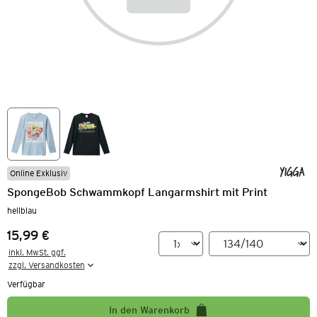
Online Exklusiv
SpongeBob Schwammkopf Langarmshirt mit Print
hellblau
15,99 €
Preis:
inkl. MwSt. ggf.

zzgl. Versandkosten
Verfügbar
In den Warenkorb