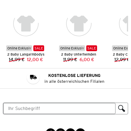
Online Exklusiv
SALE
Online Exklusiv
SALE
Online Exkl
2 Baby Langarmbodys
2 Baby Unterhemden
2 Baby Cap
14,99 €
12,00 €
11,99 €
6,00 €
12,99 €
Vorheriger Preis:
Neuer Preis:
Vorheriger Preis:
Neuer Preis:
KOSTENLOSE LIEFERUNG
in alle österreichischen Filialen