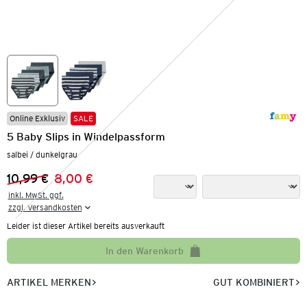
Online Exklusiv
SALE
5 Baby Slips in Windelpassform
salbei / dunkelgrau
10,99 €
8,00 €
Vorheriger Preis:
Neuer Preis:
inkl. MwSt. ggf.

zzgl. Versandkosten
Leider ist dieser Artikel bereits ausverkauft
In den Warenkorb
ARTIKEL MERKEN
GUT KOMBINIERT