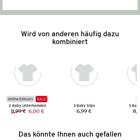
Wird von anderen häufig dazu
kombiniert
Online Exklusiv
SALE
N
2 Baby Unterhemden
3 Baby Slips
3 Bab
11,99 €
6,00 €
6,99 €
8,
Vorheriger Preis:
Neuer Preis:
Preis:
Das könnte Ihnen auch gefallen