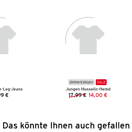
Online Exklusiv
SALE
e-Leg-Jeans
Jungen Musselin-Hemd
99 €
17,99 €
14,00 €
Preis:
Vorheriger Preis:
Neuer Preis:
Das könnte Ihnen auch gefallen