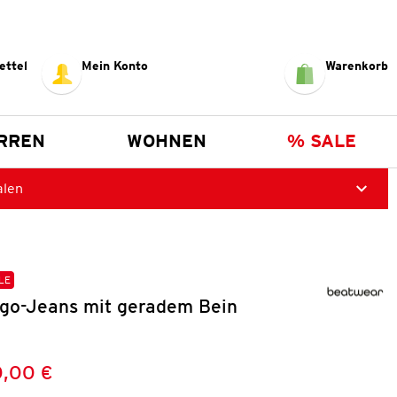
ettel
Mein Konto
Warenkorb
RREN
WOHNEN
% SALE
alen
LE
go-Jeans mit geradem Bein
,00 €
Preis:
: