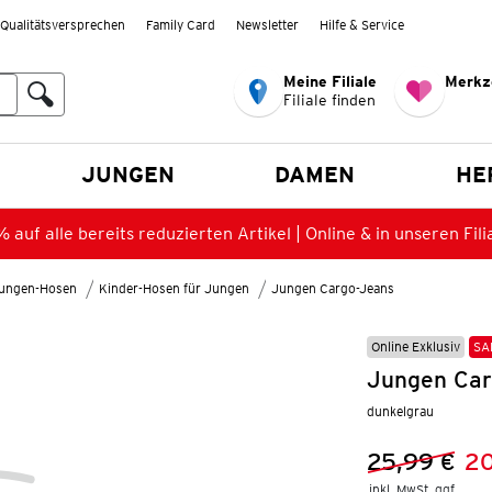
Qualitätsversprechen
Family Card
Newsletter
Hilfe & Service
Meine Filiale
Merkz
Filiale finden
en
JUNGEN
DAMEN
HE
 auf alle bereits reduzierten Artikel | Online & in unseren Fili
ungen-Hosen
Kinder-Hosen für Jungen
Jungen Cargo-Jeans
Online Exklusiv
SA
Jungen Car
dunkelgrau
25,99 €
20
Vorheriger 
Neuer Preis
inkl. MwSt. ggf.
