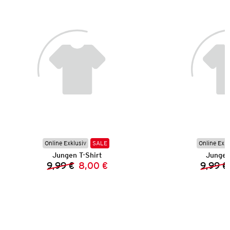
Online Exklusiv
SALE
Online Exkl
Jungen T-Shirt
Jungen
9,99 €
8,00 €
9,99 €
Vorheriger Preis:
Neuer Preis: