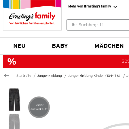
Mehr von Ernsting’s family
Keine Suchvorschläge gefund
NEU
BABY
MÄDCHEN
50%
Startseite
Jungenkleidung
Jungenkleidung Kinder (134-176)
J
Leider
Artikel leider ausverkauft
ausverkauft