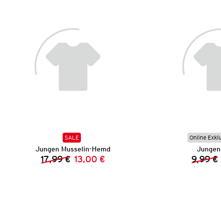
SALE
Online Exkl
Jungen Musselin-Hemd
Jungen 
17,99 €
13,00 €
9,99 €
Vorheriger Preis:
Neuer Preis: