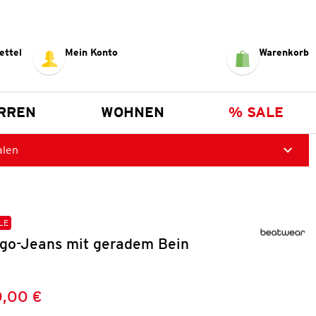
ettel
Mein Konto
Warenkorb
RREN
WOHNEN
% SALE
alen
LE
go-Jeans mit geradem Bein
,00 €
Preis:
: