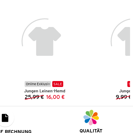
Online Exklusiv
SALE
SA
Jungen Leinen-Hemd
Jungen
25,99 €
16,00 €
9,99 €
Vorheriger Preis:
Neuer Preis:
QUALITÄT
UF RECHNUNG