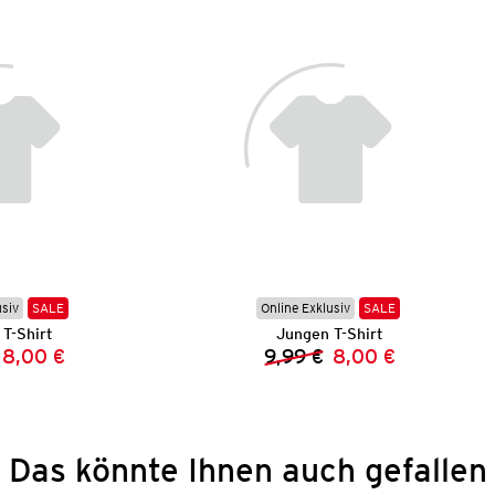
usiv
SALE
Online Exklusiv
SALE
T-Shirt
Jungen T-Shirt
8,00 €
9,99 €
8,00 €
Vorheriger Preis:
Neuer Preis:
Vorheriger Preis:
Neuer Preis:
Das könnte Ihnen auch gefallen