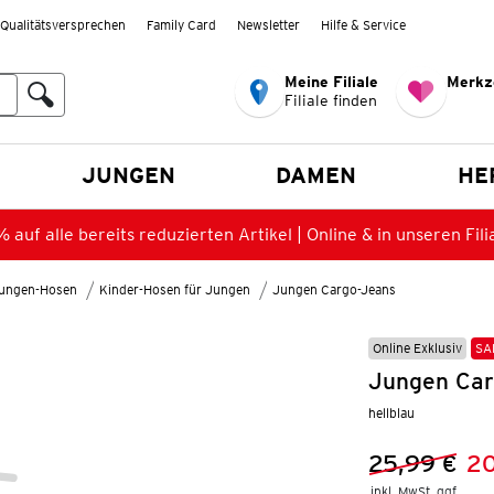
Qualitätsversprechen
Family Card
Newsletter
Hilfe & Service
Meine Filiale
Merkz
Filiale finden
en
JUNGEN
DAMEN
HE
 auf alle bereits reduzierten Artikel | Online & in unseren Fili
ungen-Hosen
Kinder-Hosen für Jungen
Jungen Cargo-Jeans
Online Exklusiv
SA
Jungen Car
hellblau
25,99 €
20
Vorheriger 
Neuer Preis
inkl. MwSt. ggf.
