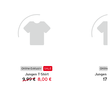
Online Exklusiv
SALE
Online 
Jungen T-Shirt
Jungen B
9,99 €
8,00 €
17,
Vorheriger Preis:
Neuer Preis: