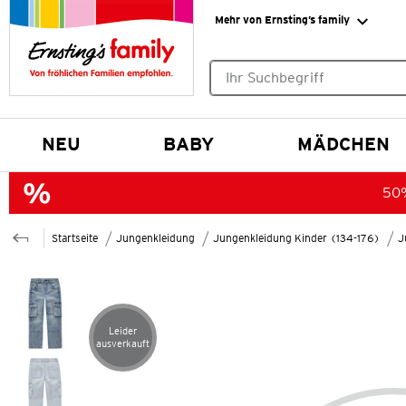
Mehr von Ernsting’s family
Keine Suchvorschläge gefund
NEU
BABY
MÄDCHEN
50%
Startseite
Jungenkleidung
Jungenkleidung Kinder (134-176)
J
Leider
Artikel leider ausverkauft
ausverkauft