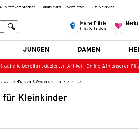
Qualitätsversprechen
Family Card
Newsletter
Hilfe & Service
Meine Filiale
Merkz
Filiale finden
en
JUNGEN
DAMEN
HE
 auf alle bereits reduzierten Artikel | Online & in unseren Fili
Jungen-Pullover & Sweatjacken für Kleinkinder
für Kleinkinder