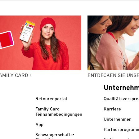
AMILY CARD
ENTDECKEN SIE UNS
Unterneh
Retourenportal
Qualitätsverspr
Family Card
Karriere
Teilnahmebedingungen
Unternehmen
App
Partnerprogram
Schwangerschafts-