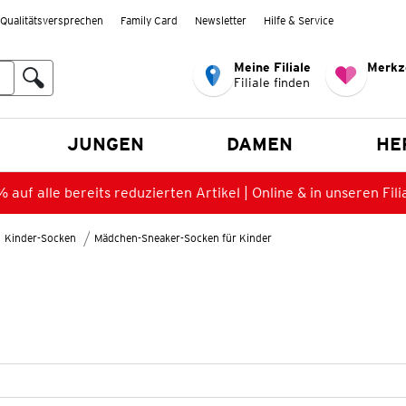
Qualitätsversprechen
Family Card
Newsletter
Hilfe & Service
Meine Filiale
Merkz
Filiale finden
en
JUNGEN
DAMEN
HE
 auf alle bereits reduzierten Artikel | Online & in unseren Fili
Kinder-Socken
Mädchen-Sneaker-Socken für Kinder