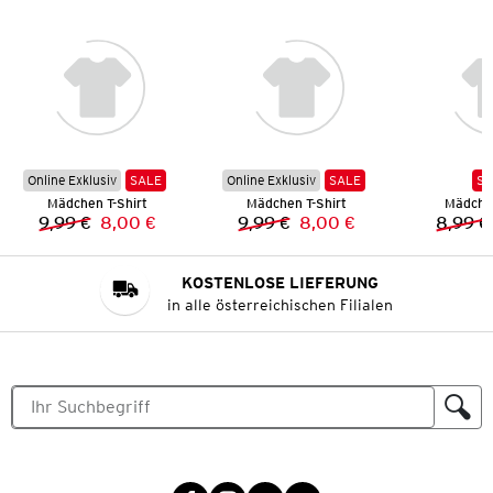
Online Exklusiv
SALE
Online Exklusiv
SALE
SA
Mädchen T-Shirt
Mädchen T-Shirt
Mädchen
9,99 €
8,00 €
9,99 €
8,00 €
8,99 €
Vorheriger Preis:
Neuer Preis:
Vorheriger Preis:
Neuer Preis:
KOSTENLOSE LIEFERUNG
in alle österreichischen Filialen