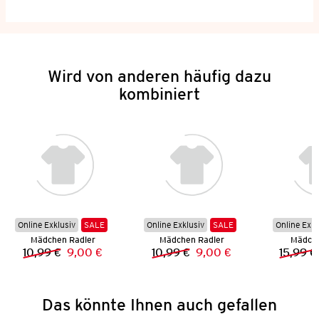
Wird von anderen häufig dazu
kombiniert
Online Exklusiv
SALE
Online Exklusiv
SALE
Online Exkl
Mädchen Radler
Mädchen Radler
Mädche
10,99 €
9,00 €
10,99 €
9,00 €
15,99 €
Vorheriger Preis:
Neuer Preis:
Vorheriger Preis:
Neuer Preis:
Das könnte Ihnen auch gefallen