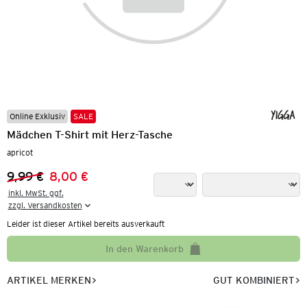
Online Exklusiv
SALE
Mädchen T-Shirt mit Herz-Tasche
apricot
9,99 €
8,00 €
Vorheriger Preis:
Neuer Preis:
inkl. MwSt. ggf.

zzgl. Versandkosten
Leider ist dieser Artikel bereits ausverkauft
In den Warenkorb
ARTIKEL MERKEN
GUT KOMBINIERT