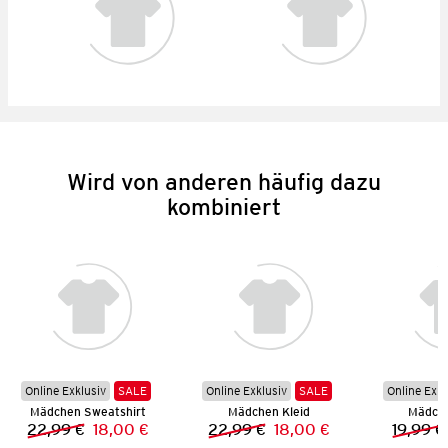
Wird von anderen häufig dazu
kombiniert
Online Exklusiv
SALE
Online Exklusiv
SALE
Online Exkl
Mädchen Sweatshirt
Mädchen Kleid
Mädche
22,99 €
18,00 €
22,99 €
18,00 €
19,99 €
Vorheriger Preis:
Neuer Preis:
Vorheriger Preis:
Neuer Preis: