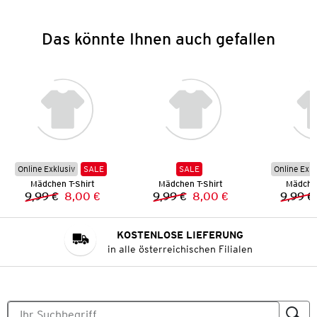
Das könnte Ihnen auch gefallen
Online Exklusiv
SALE
SALE
Online Exkl
Mädchen T-Shirt
Mädchen T-Shirt
Mädchen
9,99 €
8,00 €
9,99 €
8,00 €
9,99 €
Vorheriger Preis:
Neuer Preis:
Vorheriger Preis:
Neuer Preis:
KOSTENLOSE LIEFERUNG
in alle österreichischen Filialen