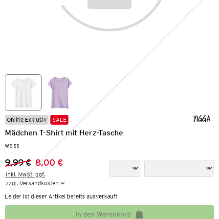
Online Exklusiv
SALE
Mädchen T-Shirt mit Herz-Tasche
weiss
9,99 €
8,00 €
Vorheriger Preis:
Neuer Preis:
inkl. MwSt. ggf.

zzgl. Versandkosten
Leider ist dieser Artikel bereits ausverkauft
In den Warenkorb