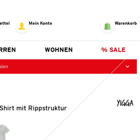
ettel
Mein Konto
Warenkorb
RREN
WOHNEN
% SALE
alen
hirt mit Rippstruktur