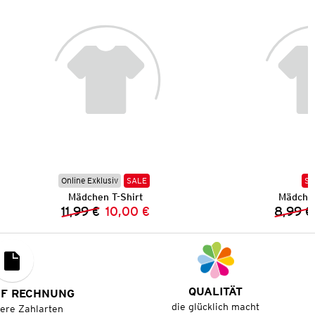
Online Exklusiv
SALE
SA
Mädchen T-Shirt
Mädchen
11,99 €
10,00 €
8,99 €
Vorheriger Preis:
Neuer Preis:
QUALITÄT
UF RECHNUNG
die glücklich macht
tere Zahlarten