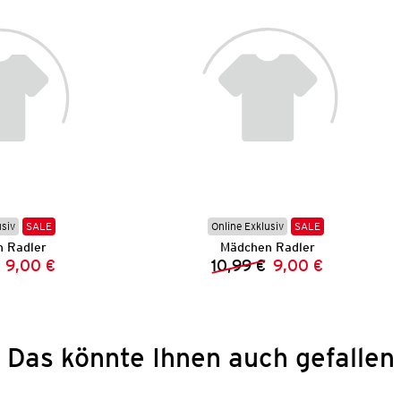
usiv
SALE
Online Exklusiv
SALE
 Radler
Mädchen Radler
9,00 €
10,99 €
9,00 €
Vorheriger Preis:
Neuer Preis:
Vorheriger Preis:
Neuer Preis:
Das könnte Ihnen auch gefallen