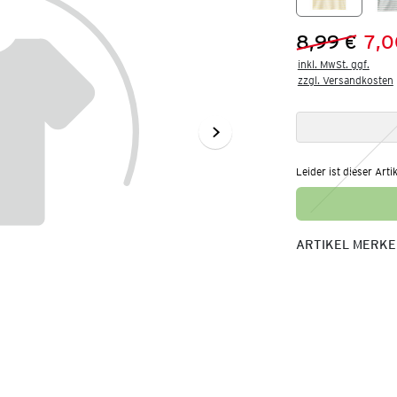
8,99 €
7,0
Vorheriger 
Neuer Preis
inkl. MwSt. ggf.

zzgl. Versandkosten
Leider ist dieser Arti
ARTIKEL MERK