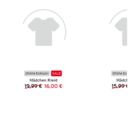
Online Exklusiv
SALE
Online Exkl
Mädchen Kleid
Mädche
19,99 €
16,00 €
15,99 €
Vorheriger Preis:
Neuer Preis: