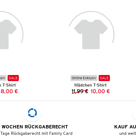
usiv
SALE
Online Exklusiv
SALE
 T-Shirt
Mädchen T-Shirt
8,00 €
11,99 €
10,00 €
Vorheriger Preis:
Neuer Preis:
Vorheriger Preis:
Neuer Preis:
 WOCHEN RÜCKGABERECHT
KAUF A
 Tage Rückgaberecht mit Family Card
und wei