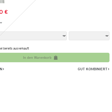
0 €
Preis:
:
kel bereits ausverkauft
In den Warenkorb
EN
GUT KOMBINIERT