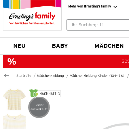
Mehr von Ernsting’s family
Keine Suchvorschläge gefund
NEU
BABY
MÄDCHEN
50%
Startseite
Mädchenkleidung
Mädchenkleidung Kinder (134-176)
NACHHALTIG
Leider
Artikel leider ausverkauft
ausverkauft