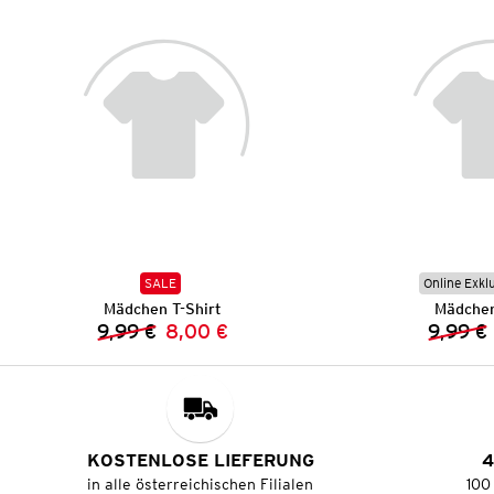
SALE
Online Exkl
Mädchen T-Shirt
Mädchen
9,99 €
8,00 €
9,99 €
Vorheriger Preis:
Neuer Preis:
KOSTENLOSE LIEFERUNG
4
in alle österreichischen Filialen
100