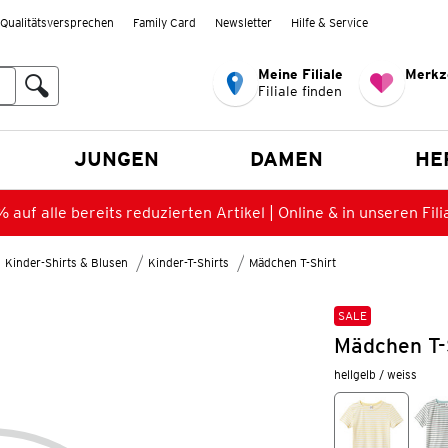
Qualitätsversprechen
Family Card
Newsletter
Hilfe & Service
Meine Filiale
Merkz
Filiale finden
en
JUNGEN
DAMEN
HE
 auf alle bereits reduzierten Artikel | Online & in unseren Fili
Kinder-Shirts & Blusen
Kinder-T-Shirts
Mädchen T-Shirt
SALE
Mädchen T-S
hellgelb / weiss