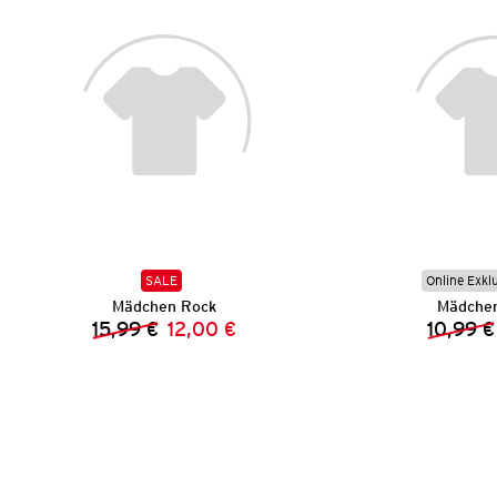
SALE
Online Exkl
Mädchen Rock
Mädchen
15,99 €
12,00 €
10,99 €
Vorheriger Preis:
Neuer Preis: