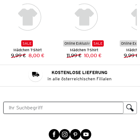
SALE
Online Exklusiv
SALE
Online Exkl
Mädchen T-Shirt
Mädchen T-Shirt
Mädchen
9,99 €
8,00 €
11,99 €
10,00 €
9,99 €
Vorheriger Preis:
Neuer Preis:
Vorheriger Preis:
Neuer Preis:
KOSTENLOSE LIEFERUNG
in alle österreichischen Filialen