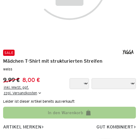
SALE
Mädchen T-Shirt mit strukturierten Streifen
weiss
9,99 €
8,00 €
Vorheriger Preis:
Neuer Preis:
inkl. MwSt. ggf.

zzgl. Versandkosten
Leider ist dieser Artikel bereits ausverkauft
In den Warenkorb
ARTIKEL MERKEN
GUT KOMBINIERT