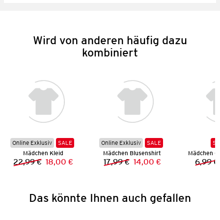
Wird von anderen häufig dazu
kombiniert
Online Exklusiv
SALE
Online Exklusiv
SALE
SA
Mädchen Kleid
Mädchen Blusenshirt
22,99 €
18,00 €
17,99 €
14,00 €
6,99 €
Vorheriger Preis:
Neuer Preis:
Vorheriger Preis:
Neuer Preis:
Das könnte Ihnen auch gefallen