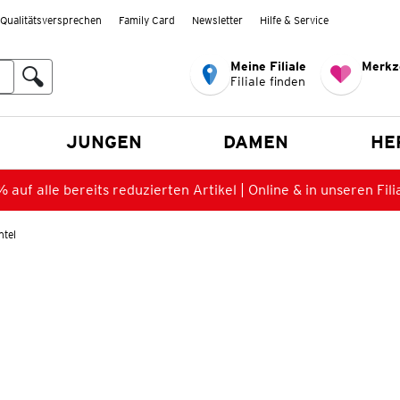
Qualitätsversprechen
Family Card
Newsletter
Hilfe & Service
Meine Filiale
Merkz
Filiale finden
en
JUNGEN
DAMEN
HE
 auf alle bereits reduzierten Artikel | Online & in unseren Fili
tel